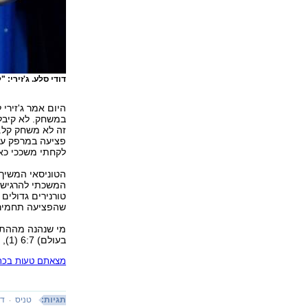
דודי סלע. ג'זירי
היום אמר ג'זירי 
במשחק. לא קיבלת
זה לא משחק קל. 
פציעה במרפק עוד
לקחתי משככי כאב
הטוניסאי המשיך
המשכתי להרגיש 
טורנירים גדולים 
שהפציעה תחמיר"
בעולם) 6:7 (1), 2:6 בשמינית הגמר והדיח את הישראלי מהטורניר.
מצאתם טעות בכתב
תגיות:
טניס
דו