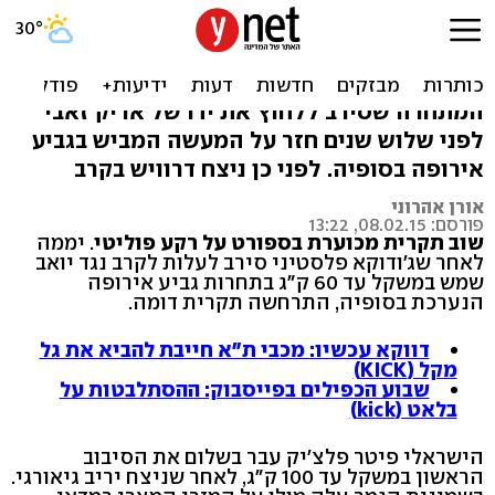
ג'ודו: המצרי דרוויש סירב
ללחוץ יד לפלצ'יק. צפו
המתחרה שסירב ללחוץ את ידו של אריק זאבי
לפני שלוש שנים חזר על המעשה המביש בגביע
אירופה בסופיה. לפני כן ניצח דרוויש בקרב
אורן אהרוני
פורסם: 08.02.15, 13:22
שוב תקרית מכוערת בספורט על רקע פוליטי
. יממה
לאחר שג'ודוקא פלסטיני סירב לעלות לקרב נגד יואב
שמש במשקל עד 60 ק"ג בתחרות גביע אירופה
הנערכת בסופיה, התרחשה תקרית דומה.
דווקא עכשיו: מכבי ת״א חייבת להביא את גל
מקל (KICK)
שבוע הכפילים בפייסבוק: ההסתלבטות על
בלאט (kick)
הישראלי פיטר פלצ'יק עבר בשלום את הסיבוב
הראשון במשקל עד 100 ק"ג, לאחר שניצח יריב גיאורגי.