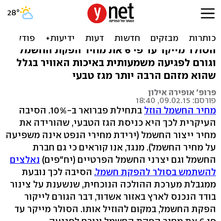
החזרה לסולר תעלה לכולנו
יותר
הסולר מייקר עד פי 6 את מחיר הפקת החשמל
וגורם לפגיעה משמעותית באיכות האוויר בגלל
שהוא מזהם הרבה יותר מגז טבעי
פרופ' אופירה אילון
פורסם: 09.02.15, 18:40
מחיר החשמל הוזל
בתחילת פברואר ב-10%. הסיבה
העיקרית לכך היא כניסת הגז הטבעי, שהורידה את
מחיר ייצור החשמל (ירידת מחירי הנפט אינה משפיעה
על מחיר החשמל). מנגד, אנו קוראים כי גם חברת
החשמל וגם יצרני החשמל הפרטיים (יח"פים)
נאלצים
להשתמש בסולר להפקת חשמל.
הסיבה לכך נובעת
ממגבלת מערכת ההולכה הנוכחית, שנשענת על צינור
בודד הנכנס לארץ באזור אשדוד, דבר הגורם לייקור
הפקת החשמל, במקום להוזיל אותו. הסולר מייקר עד