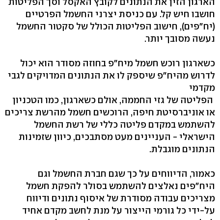
הארגון הזין את הנתונים לקובץ האקסל וסך הפליטות
חושבו חיש קל. עם כניסת יצרני החשמל הפרטיים
(יח"פים), חישוב הפליטות הכולל של סקטור החשמל
נעשה מסובך יותר.
כשארגון רוכש חשמל מיח"פ בחוזה מסודר הוא יכול
לדרוש מהיח"פ שיספק לו את הנתונים המדויקים לגבי
מקדמי
הפליטה של גזי החממה, אולם כשארגון, כמו הטכניון
או אוניברסיטת חיפה, הרוכשים חשמל מהרשת צריכים
להשתמש במקדם פליטה כללי של רשת החשמל
הישראלי - העניינים מעט מסתבכים, כיוון שזמינות
הנתונים מוגבלת.
כאמור, הדיווחים על כך שגם חברת החשמל וגם
היח"פים נאלצים להשתמש בסולר להפקת חשמל
מצריכים עבודה מסודרת של איסוף נתונים ודיווח
על-ידי כל גורמי הייצור על מנת לחשב מקדם אחיד