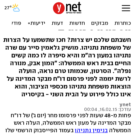
"משבר הדיור של משפחת
נתניהו": 'הדלת חורקת, על
הספה היו כתמים'
חשבתם שלכם יש צרות? חכו שתשמעו על הצרות
של משפחת נתניהו. מושיק גלאמין סייר עם שרה
נתניהו במעון רה"מ והיא סיפרה לו כמה קשים
החיים בבית ראש הממשלה: "המון אבק, מנורה
נפלה". הסרטון, שכמותו טרם נראה, הועלה
לרשת יממה לפני פרסום דו"ח מבקר המדינה על
הוצאות משפחת נתניהו מכספי הציבור, והוא
אינו כולל פירוט על הבית השני - בקיסריה
ynet
עודכן: 16.02.15, 00:04
פחות מ-48 שעות לפני פרסומו מחר (יום ג') של דו"ח
מבקר המדינה על מעון ראש הממשלה, העלה ראש
הממשלה
בנימין נתניהו
בעמוד הפייסבוק הרשמי שלו