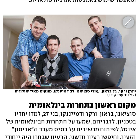
יונתן ורקר, גל בראון, עמרי סוציאנו, לב דמייננקו. מונעים מאידיאולוגיה
(צילום: עמי קריב)
מקום ראשון בתחרות בינלאומית
סוציאנו, בראון, ורקר ודמייננקו, בני 27, למדו יחדיו
בטכניון. לדבריהם, שמעו על התחרות הבינלאומית של
אינטל, לפיתוח מכשירים על בסיס מעבד ה"אדיסון"
הזעיר, וחיפשו רעיון חדשני. הרעיון שבחרו היה ייחודי