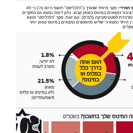
 תמידי:
סקר מיוחד שנערך ב"כלכליסט" חושף היום (ה') כי לא
 מ-41% מהציבור נמצאים במינוס באופן קבוע. נתון דומה נמצא גם בסקרים
רכזית לסטטיסטיקה (למ"ס). עם זאת, סקר "כלכליסט" מוצא
בין היתר נמצא כי שליש מהאנשים נמצאים במינוס עמוק יותר
קלים.