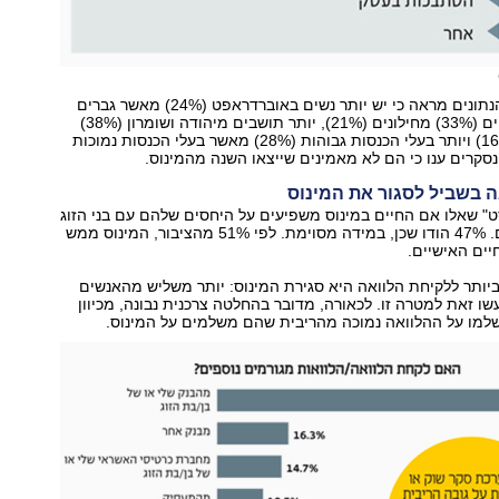
ניתוח עומק של הנתונים מראה כי יש יותר נשים באוברדראפט (24%) מאשר גברים
(15%), יותר דתיים (33%) מחילונים (21%), יותר תושבים מיהודה ושומרון (38%)
מתל־אביבים (16%) ויותר בעלי הכנסות גבוהות (28%) מאשר בעלי הכנסות נמוכות
ה בשביל לסגור את המינוס
ט" שאלו אם החיים במינוס משפיעים על היחסים שלהם עם בני הזוג
והמשפחה שלהם. 47% הודו שכן, במידה מסוימת. לפי 51% מהציבור, המינוס ממש
ים האישיים.
ותר ללקיחת הלוואה היא סגירת המינוס: יותר משליש מהאנשים
שו זאת למטרה זו. לכאורה, מדובר בהחלטה צרכנית נבונה, מכיוון
למו על ההלוואה נמוכה מהריבית שהם משלמים על המינוס.