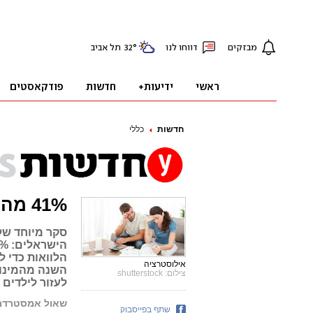
חדשות
כללי
41% מהציבור במינוס: "בגלל יוקר המחיה"
סקר מיוחד של
אילוסטרציה
השנה מהמינוס.
צילום: shutterstock
לעזור לילדים
שאול אמסטרדמס
שתף בפייסבוק