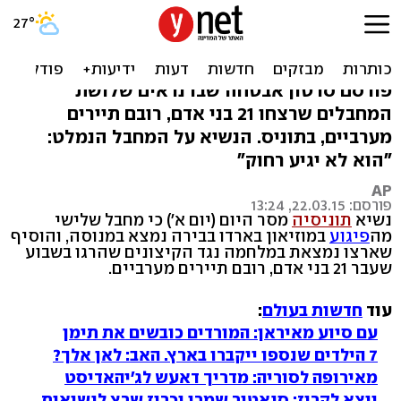
2 חוסלו, אחד ברח: צפו
במחבלים מהמוזיאון
פורסם סרטון אבטחה שבו נראים שלושת
המחבלים שרצחו 21 בני אדם, רובם תיירים
מערביים, בתוניס. הנשיא על המחבל הנמלט:
"הוא לא יגיע רחוק"
AP
פורסם: 22.03.15, 13:24
נשיא
תוניסיה
מסר היום (יום א') כי מחבל שלישי
מה
פיגוע
במוזיאון בארדו בבירה נמצא במנוסה, והוסיף
שארצו נמצאת במלחמה נגד הקיצונים שהרגו בשבוע
שעבר 21 בני אדם, רובם תיירים מערביים.
עוד
חדשות בעולם
:
עם סיוע מאיראן: המורדים כובשים את תימן
7 הילדים שנספו ייקברו בארץ. האב: לאן אלך?
מאירופה לסוריה: מדריך דאעש לג'יהאדיסט
יוצא לקרוז: סנאטור שמרן יכריז שרץ לנשיאות