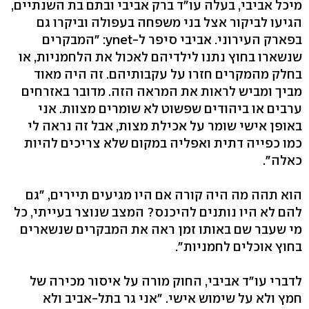
מיכל אביבי, בעלה עו"ד ברק אביבי ובתם בת השנתיים,
הגיעו לביקור אצל בני משפחה בעפולה וביקרו גם
בפארק העירוני. אביבי סיפר ל-ynet: "המבקרים
שנשארו בחוץ נתנו לילדיהם לאכול את הלחמניות, או
בחלק מהמקרים חזרו על עקבותיהם. זה היה מאוד
מביך ומביש לראות את המראה הזה. מדובר באזרחים
ערבים או ביהודים שפשוט לא שומרים מצוות. אני
באופן אישי שומר על אכילת מצות, אבל זה נראה לי
כמו כפייה דתית ואפליה במקום שלא צריכים להיות
כאלה".
הוא תהה מה היה קורה אם היו מגיעים תיירים, "גם
להם לא היו נותנים להיכנס? המצב שנוצר בעייתי, כל
מי שעבר שם באותו זמן ראה את המבקרים שנשארים
בחוץ אוכלים לחמניות".
לדברי עו"ד אביבי, החוק מורה על איסור מכירה של
חמץ ולא על שימוש אישי. "אני גר בתל-אביב ולא