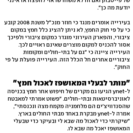
של פייסבוק ואם זה לא משהו שראוי להפצה אז אינני
יודעת מה כן".
בעירייה אומרים מנגד כי חוזר מנכ"ל משנת 2008 קובע
כי על פי חוק החמץ, לא ניתן להציג כלל חמץ במקום
ציבורי, והפארק העירוני מוגדר כמקום ציבורי ולפיכך
אסור להכניס למקום מוצרים שאינם ראויים לכך.
העירייה ציינה כי "גם על בתי-חולים ומקומות
ציבוריים אחרים חל הכלל הזה. העירייה פועלת על פי
החוק".
"מותר לבעלי המאושפז לאכול חמץ"
ל-ynet הגיעו גם מקרים של חיפוש אחר חמץ בכניסה
לאוניברסיטאות ובתי-חולים. "פשוט אמרתי למאבטח
שהסנדוויצ'ים הם מלחמניה מקמח מצה ונכנסתי",
אמרה ל-ynet מבקרת באחד מבתי החולים בארץ.
"שיקרתי כדי לאכול מה שבא לי ובעיקר כדי שבעלי
המאושפז יאכל מה שבא לו.