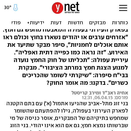
השומר בפארק בדק תיקים:
"חמץ יש?"
בפארק העירוני בעפולה המאבטח מחפש גם חמץ.
"אזרחים ערבים או יהודים נשארו בחוץ וכולם ראו
אותם אוכלים לחמניות", סיפר מבקר שתיעד את
האירוע. "זה נראה כמו כפייה דתית ואפליה".
עיריית עפולה: "תכליתו של חוק החמץ נועדה
למנוע הצגת חמץ במרחב הציבורי". מבקרת
בבי"ח סיפרה: "שיקרתי לשומר שהכריכים
כשרים". בדקנו: מה אומר החוק?
אחיה ראב"ד ומירב קריסטל
פורסם: 06.04.15, 12:31
בני זוג מתל-אביב שהגיעו אתמול (א') עם בתם הקטנה
לפארק העירוני בעפולה, גילו להפתעתם שהשומר
שמחפש בתיקיהם של המבקרים, אוסר כניסה של מי
שברשותו נמצא חמץ, גם אם הוא אינו יהודי. בני הזוג