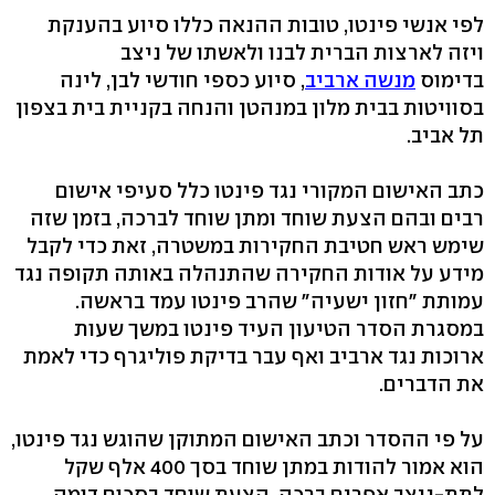
לפי אנשי פינטו, טובות ההנאה כללו סיוע בהענקת
ויזה לארצות הברית לבנו ולאשתו של ניצב
בדימוס
מנשה ארביב
, סיוע כספי חודשי לבן, לינה
בסוויטות בבית מלון במנהטן והנחה בקניית בית בצפון
תל אביב.
כתב האישום המקורי נגד פינטו כלל סעיפי אישום
רבים ובהם הצעת שוחד ומתן שוחד לברכה, בזמן שזה
שימש ראש חטיבת החקירות במשטרה, זאת כדי לקבל
מידע על אודות החקירה שהתנהלה באותה תקופה נגד
עמותת "חזון ישעיה" שהרב פינטו עמד בראשה.
במסגרת הסדר הטיעון העיד פינטו במשך שעות
ארוכות נגד ארביב ואף עבר בדיקת פוליגרף כדי לאמת
את הדברים.
על פי ההסדר וכתב האישום המתוקן שהוגש נגד פינטו,
הוא אמור להודות במתן שוחד בסך 400 אלף שקל
לתת-ניצב אפרים ברכה, הצעת שוחד בסכום דומה