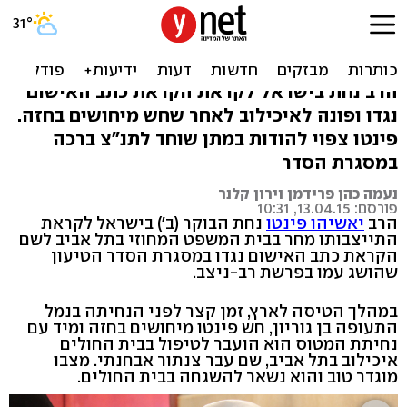
לפני הקראת האישום: הרב
פינטו חש ברע
הרב נחת בישראל לקראת הקראת כתב האישום
נגדו ופונה לאיכילוב לאחר שחש מיחושים בחזה.
פינטו צפוי להודות במתן שוחד לתנ"צ ברכה
במסגרת הסדר
נעמה כהן פרידמן וירון קלנר
פורסם: 13.04.15, 10:31
הרב
יאשיהו פינטו
נחת הבוקר (ב') בישראל לקראת
התייצבותו מחר בבית המשפט המחוזי בתל אביב לשם
הקראת כתב האישום נגדו במסגרת הסדר הטיעון
שהושג עמו בפרשת רב-ניצב.
במהלך הטיסה לארץ, זמן קצר לפני הנחיתה בנמל
התעופה בן גוריון, חש פינטו מיחושים בחזה ומיד עם
נחיתת המטוס הוא הועבר לטיפול בבית החולים
איכילוב בתל אביב, שם עבר צנתור אבחנתי. מצבו
מוגדר טוב והוא נשאר להשגחה בבית החולים.