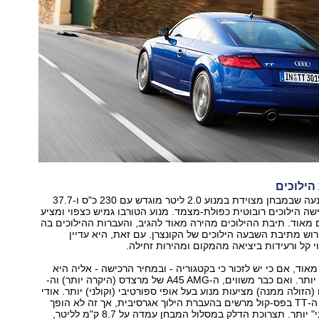
ה-TT כפולת ההנעה שבמבחן מצוידת במנוע 2.0 ליטר מוגדש עם 230 כ"ס ו-37.7
שה הילוכים רובוטית כפולת-מצמד. מנוע הטורבו גמיש כצפוי ומציע
 מאוד. תיבת ההילוכים מהירה מאוד להגיב, והעברות ההילוכים בה
רוש מתיבת השבעה הילוכים של הקונצרן. עם זאת, היא עדיין
 קל ורעידות ביציאה מהמקום ומהירות זחילה.
אוד, אם כי יש לזכור כי בקטגוריה - ובמחיר הרכישה - אליה היא
שייכת, יש זריזות יותר. ואם כבר משווים, ה-A45 AMG של מרצדס (היקרה יותר) וה-
.מ.וו (הזולה ממנה) מציעות מנוע בעל אופי ספורטיבי (וקולני) יותר. אודי
ציידה אמנם את ה-TT בפס-קול מרשים בהעברת הילוך אגרסיבית, אך זה לא הופך
את המנוע ל"קרבי" יותר. תצרוכת הדלק במסלול המבחן עמדה על 8.7 ק"מ לליטר,