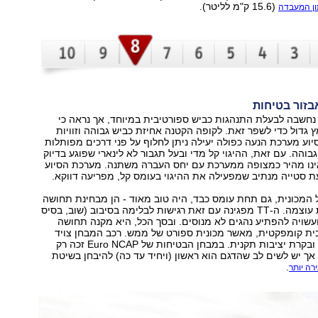
(15.6 ק"מ לליטר).
ון המעבדה
 לא נחשבה לבעלת התנהגות כביש ספורטיבית במיוחד, אך נראה כי
גדול כדי לשפר זאת. לקופה הקטנה אחיזת כביש גבוהה וזוויות
בסיוע מערכת הנעה כפולה יעילה ניתן לחלוף על פני דרכים מפותלות
בוהה. עם זאת, ההיגוי קל מדי ובעל תגבור לא לינארי שפוגע בדיוק
 אינו מהיר כמצופה ממערכת עם יחס העברה משתנה. מערכת הסיוע
 סטייה מנתיב שמפעילה את ההיגוי בעומס קל, מפריעה דווקא.
המכונית, גם תחת עומס כבד, היה טוב מאוד - הן מבחינת תחושה
ודיוק והן מבחינת עוצמה. ה-TT מפגינה עם זאת רגישות לבלימה בסיבוב (שוב, בסיס
עשויה להפתיע נהגים לא מנוסים. ובסך הכל, היא מקנה תחושה
בית קומפקטית, מאשר מכונית ספורט של ממש. רכב המבחן צויד
בשש כריות אוויר ובקרת יציבות תקנית. במבחן הבטיחות של Euro NCAP זכה רק
אך יש לשים לב שהדגם הוא ראשון (ויחיד עד כה) להיבחן בשיטת
.
ה יותר