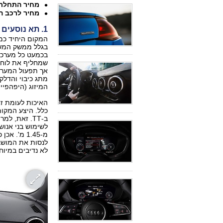
מחיר התחלתי
מחיר לרכב ה
1. תא נוסעים ותפעול
המקום היחיד כמע
בגלל ממשק המשת
בכמעט כל מערכו
שמחליף את לוח ה
אך תפעול המערכת
מתג כיבוי והדלק
המיזוג (היפהפיי
האיכות לעומת ז
כלל. היצע המקום 
ב-TT. זאת, 
לשימוש בני אנוש,
מ-1.45 מ'.
לנסות את המושב
לא נדיבים במיוח