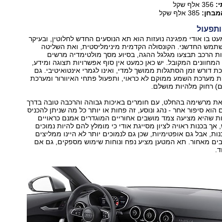
:
356 אלף שקל
מבחן:
385 אלף שקל
ט בו אודי מפגינה נועזות הוא תא הנוסעים החדש לחלוטין, ובעיקר
מש החדשני. הקונסולה הקדמית מינימליסטית, ואת השליטה
ת הרכב תבצעו מגלגל ההגה, בסיוע מסך מולטימדיה מרשים
מחוונים המקובל. יש כאן כמעט אין סוף אפשרויות תצוגה ומידע,
 דורש זמן הסתגלות ממושך למדי, ואינו לגמרי אינטואיטיבי. גם
ת מערכת השמע ממוקם לא כראוי, ותפעול פתחי האיוורור ומערכת
ם) רחוק מלהיות מושלם.
את מרשימה בהחלט, עם חומרים באיכות גבוהה והרכבה טובה בדרך
הוא סיפור אחר - נהג ונוסע, זה פחות או יותר כל מה שניתן להכניס
למרות שהיא מציעה צמד מושבים אחוריים המוגדרים אמנם כראויים
 אך בכנות ראויה לציון מסייגת אודי כי מומלץ להם להיות נמוכים
 אכן כנות, אבל גם אופטימיות, שכן גם לנמוכים יותר לא היינו ממליצים
ים מאחור. תא המטען מציע נפח ונוחות שימוש מספקים, גם אם
ד.