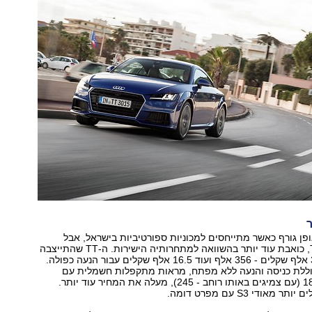
פן גורף כאשר מתייחסים למכוניות ספורטיביות בישראל, אבל
במקרה של ה-TT, כואבת עוד יותר בהשוואה למתחרותיה הישירות. ה-TT שהתייצבה
למבחן עולה 385 אלף שקלים - 356 אלף ועוד 16.5 אלף שקלים עבור הנעה כפולה.
וללת כניסה והנעה ללא מפתח, מראות מתקפלות חשמלית עם
חימום וחישוקי "18 (עם צמיגים באותו רוחב - 245), מעלה את המחיר עוד יותר.
אודי S3 עם מפרט דומה.