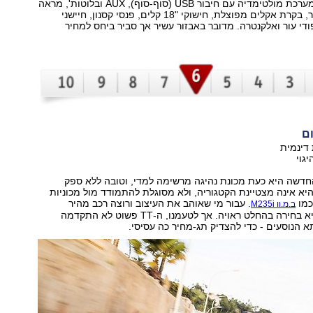
בתמורה תקבלו מערכת מולטימדיה עם חיבור USB (סוף-סוף), AUX ובלוטות', מראה
מרכזית נגד סינוור, בקרת אקלים מפוצלת, חישוקי "18 קלים, פנסי קסנון, חיישני
פודי עור ואלקנטרה. מדובר באבזור עשיר אך סביר ביחס למחיר
ום
 דינמית
גוי
TT החדשה היא כעת מכונת נהיגה מרשימה למדי, וטובה ללא ספק
א אינה מצטיינת הקטגוריה, ולא מסוגלת להתמודד מול מכוניות
כמו
. עבור מי שאוהב את העיצוב ורוצה רכב מהיר
ב.מ.וו M235i
ואיכותי, ה-TT היא בחירה בהחלט ראויה. אך לטעמנו, ה-TT פשוט לא התקדמה
 הנוסעים - כדי להצדיק תג-מחיר כה עסיסי.