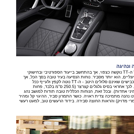
כיול המתלים של ה-TT נוקשה כצפוי, אך בהתחשב בייעוד הספורטיבי ובחישוקי
"18 אופציונליים, הוא יותר מסביר. נוחות הנסיעה בעיר טובה בסך הכל, אך
מחוץ לעיר - ועל כבישים שאינם סלולים היטב - ה-TT נוטה לקפץ ולעייף ככל
שהמהירות עולה. לכך אחראי בסיס גלגלים קצרצר (250.5 ס"מ בלבד, פחות
יני אחדות). ובכל זאת, הנוחות הכללית טובה תודות למושב נהג
ו נהנה מתמיכה צדית ראויה. כושר התמרון סביר, ההיגוי קל ומהיר
רי מדויק) והראות החוצה סבירה. בידוד הרעשים טוב, למעט רעשי