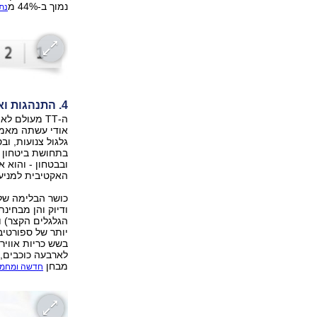
נמוך ב-44% מ
נת
4. התנהגות ואבזור בטיחות
ה-TT מעולם
אודי עשתה מאמץ 
גלגול צנועות, ו
בתחושת ביטחון ג
ובבטחון - והוא
האקטיבית למניעת
כושר הבלימה של 
הגלגלים הקצר) ו
יותר של ספורטי
לארבעה כוכבים, 
מבחן
חדשה ומחמיר