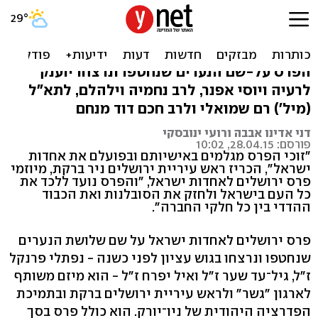
הוכרזו הזוכים בפרס ירושלים
לאחדות ישראל
הפרס על-שם הנערים שנחטפו ונרצחו יוענק
לרעיה ויוסי אפנר, לרב נחמיה וילהלם, לתא"ל
(מיל') רם שמואלי ולרב חכם דוד מנחם
דני אדינו אבבה ורועי ינובסקי
פורסם: 28.04.15, 10:02
"זוכי הפרס מגלמים באישיותם ובפועלם את אחדות
ישראל", הכריז ראש עיריית ירושלים ניר ברקת, מיוזמי
פרס ירושלים לאחדות ישראל, "והפרס נועד ללכד את
כל העם בישראל ולחזק את הסובלנות ואת הכבוד
ההדדי בין כל חלקי החברה".
פרס ירושלים לאחדות ישראל על שם שלושת הנערים
שנחטפו ונרצחו בגוש עציון לפני כשנה - נפתלי פרנקל
ז"ל, גיל־עד שער ז"ל ואיל יפרח ז"ל - הוא מיזם משותף
לארגון "גשר" ולראש עיריית ירושלים ברקת ובתמיכת
הפדרציה היהודית של ניו־יורק. הוא כולל פרס בסך