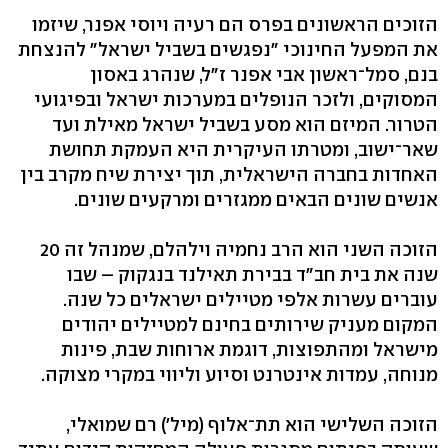
הזוכים הראשונים בפרס הם רעיה ויוסי אפנר, שיזמו
את המפעל החינוכי "נפגשים בשביל ישראל" להנצחת
בנם, סמל־ראשון אבי אפנר ז"ל, שנהרג באסון
המסוקים, ולזכר הנופלים במערכות ישראל ובפיגועי
הטרור. המיזם הוא מסע בשביל ישראל מאילת ועד
שאר־ישוב, ומטרתו העיקרית היא העמקת תחושת
האחדות בחברה הישראלית, תוך יצירת שיח מקרב בין
אנשים שונים הבאים ממגזרים ומרקעים שונים.
הזוכה השני הוא הרב נחמיה וילהלם, שמנהל זה 20
שנה את בית חב"ד בבירת תאילנד בנגקוק – שבו
עוברים עשרות אלפי מטיילים ישראלים כל שנה.
המקום מעניק שירותים בחינם למטיילים יהודים
מישראל ומהתפוצות, דוגמת ארוחות שבת, פינות
מנוחה, עמדות אינטרנט וסיוע וליווי במקרי מצוקה.
הזוכה השלישי הוא תת־אלוף (מיל') רם שמואלי,