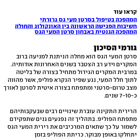
קראו עוד
המהפכה בטיפול בסרטן מעי גס גרורתי
חשיבות הפגישה הראשונה בין האונקולוג והחולה
המהפכה הגנטית באבחון סרטן המעי הגס
גורמי הסיכון
סרטן המעי הגס הוא מחלה הניתנת למניעה ברוב
המקרים וידע רב הצטבר בשנים האחרונות אודותיה.
במרבית המקרים הגידול מתחיל בצורה של בליטה
לתוך חלל המעי, נגע שפיר הנקרא פוליפ, אשר מהווה
מצב טרום-סרטני ומתפתח בצורה איטית לסרטן לאורך
כ-7-10 שנים.
הרירית התקינה עוברת שינויים רבים שבעקבותיהם
מתפתח הפוליפ. בתהליך זה נפגעים גנים שתפקידם
לשמור על כך שתאים המרכיבים את רירית המעי הגס
יתחלקו באופן מבוקר. כריתת הפוליפ בזמן