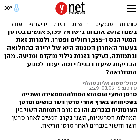
סרטן המעי הגס: מניעה
ואבחון מוקדם
בשנת 2012 אובחנו בישראל 3,139 אנשים בסרטן
המעי הגס ו-1,355 חולים נפטרו. ולמרות זאת
בעשור האחרון המגמה היא של ירידה בתחלואה
ובתמותה, בעיקר בזכות גילוי מוקדם ומניעה. מהן
הבדיקות שיעזרו בגילוי ומה יעזור למנוע
התחלואה?
פרופ' משנה אליזבט הלף
פורסם: 03.05.15, 12:29
סרטן המעי הגס הוא המחלה הממאירה השנייה
בשכיחותה בארץ אחרי סרטן השד בנשים וסרטן
הערמונית בגברים
. זהו גם גורם התמותה השני בין
המחלות הסרטניות, השני בקרב הנשים לאחר סרטן
השד והשני בגברים לאחר סרטן הריאה.