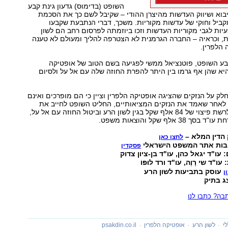
השופט (בדימוס) גדעון גינת קבע
ייבוא ושיווק העדשות מהיצרן ההודי – שקיבל לשם כך את הסכמת
בוא מקביל וחוקי של עדשות מקוריות. משכך, דברי הנתבעת שקבעו
ות לגבי מקוריות העדשות וזכו ביוזמתה לפרסום רחב הם לשון
ת, וכראיה – החברה הגרמנית לא הצטרפה להליך ומעולם לא טענה
 הלפרין.
בע השופט, פוטנציאל ממשי לפגיעה בשם הטוב של אופטיקה
היא שהן אף גרמו בין היתר להפרת החוזה שלה עם אל על ולסיום
ק על הנזקים שהציגה אופטיקה הלפרין וציין כי הם מופרכים ואינם
 לאחר שאמד את הנזקים המציאותיים, החליט השופט לחייב את
הנתבעת לשלם לרשת פיצוי של 84 אלף שקל בגין לשון הרע וביטול החוזה עם אל על,
 אלף שקל והוצאות משפט.
הדין המלא –
לחצו כאן
בות אתר המשפט הישראלי
פסקדין
עו"ד יגאל כהן, עו"ד בן-ציון צדוק
"ד שי רָוֶה, עו"ד ורד לוּפּוֹ
עוסק בתביעות לשון הרע
ן
ג בתיק
ה? כתבו לנו
י
לשון הרע
אופטיקה הלפרין
psakdin.co.il