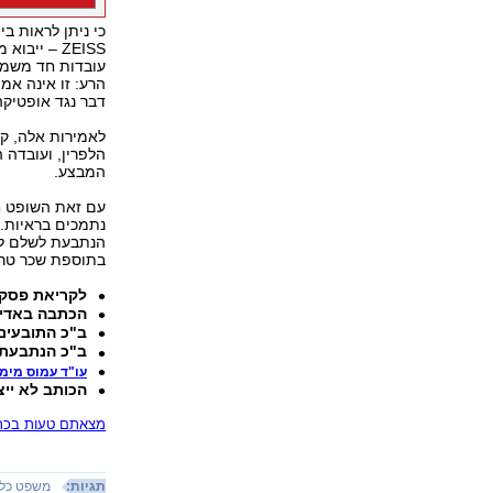
כי ניתן לראות ב
ZEISS – יי
עובדות חד משמעי
הרע: זו אינה אמ
דבר נגד אופטיקה
לאמירות אלה, ק
הלפרין, ועובדה 
המבצע.
עם זאת השופט חל
נתמכים בראיות.
בתוספת שכר טרחת עו"ד בסך 38
לקריאת פסק 
הכתבה באדי
ב"כ התובעים: 
ב"כ הנתבעת: עו
עו"ד עמוס מימו
הכותב לא ייצ
מצאתם טעות בכתב
תגיות:
משפט כלל