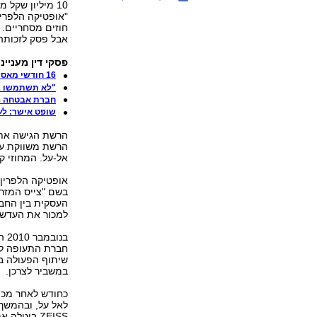
"אופטיקה הלפרין
חוזים מסחריים.
אבל פסק לזכות
פסקי דין מענייני
16 חודשי מאסר לעוזרת שגנבה 137 אלף ש'
"לא תשתמשו בש
חברת אבטחה ה
שופט אישר: לע
הרשת משווקת עדש
אל-על. המחוזי ק
אופטיקה הלפרין 
בשם "צייס המזר
העסקית בין החבר
למכור את העדשות
בנ
שיתוף הפעולה בי
במשביר לצרכן.
לאל על, ובהמשך 
ZEISS ביטל