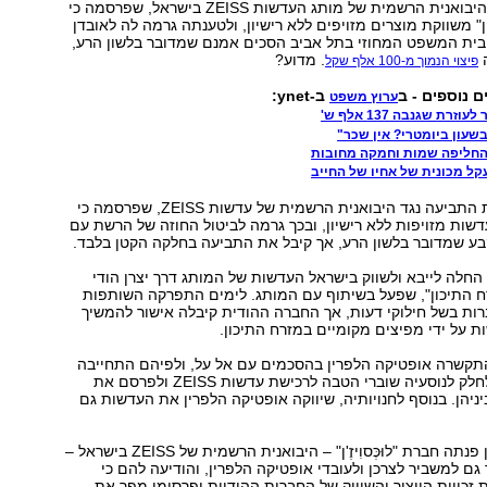
10 מיליון שקל מהיבואנית הרשמית של מותג העדשות ZEISS בישראל, שפרסמה כי
" משווקת מוצרים מזויפים ללא רישיון, ולטענתה גרמה לה לאובדן
 בית המשפט המחוזי בתל אביב הסכים אמנם שמדובר בלשון הרע,
ה
. מדוע?
פיצוי הנמוך מ-100 אלף שקל
ם נוספים - ב
ב-ynet:
ערוץ משפט
עון ביומטרי? אין שכר"
חליפה שמות וחמקה מחובות
קל מכונית של אחיו של החייב
הרשת הגישה את התביעה נגד היבואנית הרשמית של עדשות ZEISS, שפרסמה כי
ות מזויפות ללא רישיון, ובכך גרמה לביטול החוזה של הרשת עם
בע שמדובר בלשון הרע, אך קיבל את התביעה בחלקה הקטן בלבד.
החלה לייבא ולשווק בישראל העדשות של המותג דרך יצרן הודי
ח התיכון", שפעל בשיתוף עם המותג. לימים התפרקה השותפות
ות בשל חילוקי דעות, אך החברה ההודית קיבלה אישור להמשיך
 על ידי מפיצים מקומיים במזרח התיכון.
ובמבר 2010 התקשרה אופטיקה הלפרין בהסכמים עם אל על, ולפיהם התחייבה
חברת התעופה לחלק לנוסעיה שוברי הטבה לרכישת עדשות ZEISS ולפרסם את
ניהן. בנוסף לחנויותיה, שיווקה אופטיקה הלפרין את העדשות גם
כחודש לאחר מכן פנתה חברת "לוּכְּסוִיזֶ'ן" – היבואנית הרשמית של ZEISS בישראל –
גם למשביר לצרכן ולעובדי אופטיקה הלפרין, והודיעה להם כי
ה את זכויות הייצור והשיווק של החברות ההודיות ופרסומן מפר את