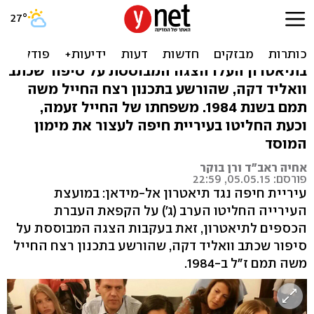
בגלל הצגה על מחבל: עיריית
חיפה נגד תיאטרון אל-מידאן
בתיאטרון העלו הצגה המבוססת על סיפור שכתב
וואליד דקה, שהורשע בתכנון רצח החייל משה
תמם בשנת 1984. משפחתו של החייל זעמה,
וכעת החליטו בעיריית חיפה לעצור את מימון
המוסד
אחיה ראב"ד ורן בוקר
פורסם: 05.05.15, 22:59
עיריית חיפה נגד תיאטרון אל-מידאן: במועצת
העירייה החליטו הערב (ג׳) על הקפאת העברת
הכספים לתיאטרון, זאת בעקבות הצגה המבוססת על
סיפור שכתב וואליד דקה, שהורשע בתכנון רצח החייל
משה תמם ז״ל ב-1984.