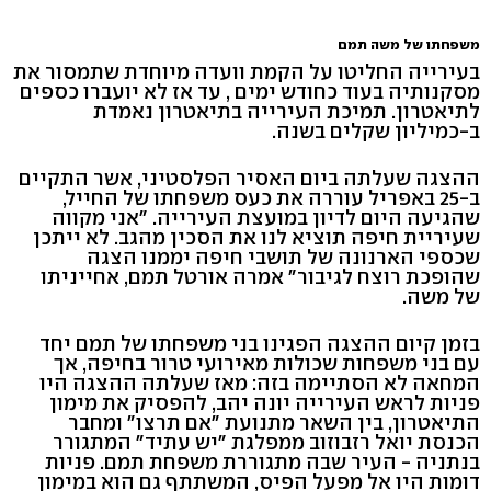
משפחתו של משה תמם
בעירייה החליטו על הקמת וועדה מיוחדת שתמסור את
מסקנותיה בעוד כחודש ימים , עד אז לא יועברו כספים
לתיאטרון. תמיכת העירייה בתיאטרון נאמדת
ב-כמיליון שקלים בשנה.
ההצגה שעלתה ביום האסיר הפלסטיני, אשר התקיים
ב-25 באפריל עוררה את כעס משפחתו של החייל,
שהגיעה היום לדיון במועצת העירייה. "אני מקווה
שעיריית חיפה תוציא לנו את הסכין מהגב. לא ייתכן
שכספי הארנונה של תושבי חיפה יממנו הצגה
שהופכת רוצח לגיבור״ אמרה אורטל תמם, אחייניתו
של משה.
בזמן קיום ההצגה הפגינו בני משפחתו של תמם יחד
עם בני משפחות שכולות מאירועי טרור בחיפה, אך
המחאה לא הסתיימה בזה: מאז שעלתה ההצגה היו
פניות לראש העירייה יונה יהב, להפסיק את מימון
התיאטרון, בין השאר מתנועת "אם תרצו" ומחבר
הכנסת יואל רזבוזוב ממפלגת ״יש עתיד״ המתגורר
בנתניה - העיר שבה מתגוררת משפחת תמם. פניות
דומות היו אל מפעל הפיס, המשתתף גם הוא במימון