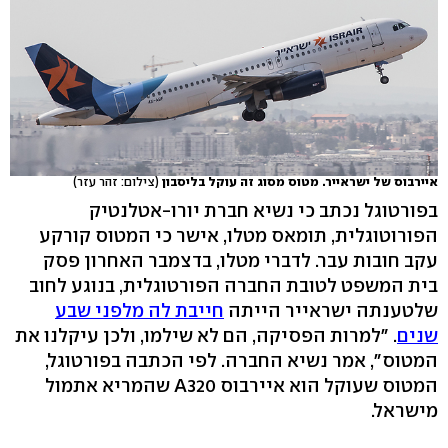
איירבוס של ישראייר. מטוס מסוג זה עוקל בליסבון
(צילום: זהר עזר)
בפורטוגל נכתב כי נשיא חברת יורו-אטלנטיק
הפורוטוגלית, תומאס מטלו, אישר כי המטוס קורקע
עקב חובות עבר. לדברי מטלו, בדצמבר האחרון פסק
בית המשפט לטובת החברה הפורטוגלית, בנוגע לחוב
שלטענתה ישראייר הייתה
חייבת לה מלפני שבע
שנים
. "למרות הפסיקה, הם לא שילמו, ולכן עיקלנו את
המטוס", אמר נשיא החברה. לפי הכתבה בפורטוגל,
המטוס שעוקל הוא איירבוס A320 שהמריא אתמול
מישראל.