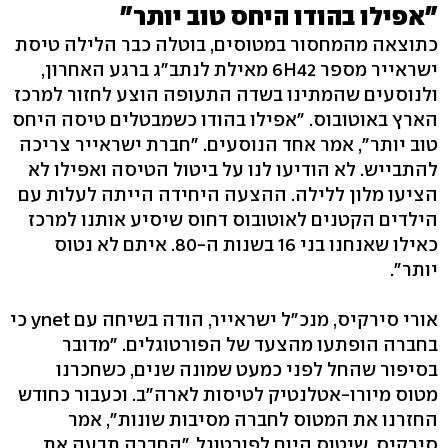
"אפילו בהודו היחס טוב יותר"
כתוצאה מהמחסור במטוסים, בוטלה כבר הלילה טיסת
ישראייר מספר 6H42 מאילת לנתב"ג ברגע האחרון,
ולנוסעים שהמתינו בשדה התעופה הוצע לחזור למרכז
הארץ באוטובוס. "אפילו בהודו כשמבטלים טיסה היחס
טוב יותר", אמר אחד הנוסעים. "חברת ישראייר צריכה
להתבייש. לא הודיעו לנו על ביטול הטיסה ואפילו לא
הציעו מלון ללילה. ההצעה היחידה הייתה לעלות עם
הילדים הקטנים לאוטובוס דחוס שיסיע אותנו למרכז
כאילו שאנחנו בני 16 בשנות ה-80. איתם לא נטוס
יותר".
אורי סירקיס, מנכ"ל ישראייר, הודה בשיחה עם ynet כי
בחברה הופתעו מהצעד של הפורטוגלים. "מדובר
בסיפור שהחל לפני כמעט שמונה שנים, כשחכרנו
מטוס מיורו-אטלנטיק לטיסות לארה"ב. וכעבור כחודש
החזרנו את המטוס לחברה מסיבות שונות", אמר
סירקיס, שיטוס היום לפורטוגל. "החברה תבעה את