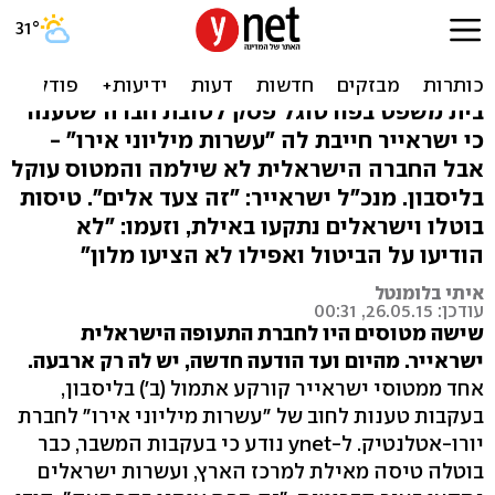
מטוס ישראייר קורקע עקב
חוב, נוסעים נתקעו באילת
בית משפט בפורטוגל פסק לטובת חברה שטענה
כי ישראייר חייבת לה "עשרות מיליוני אירו" -
אבל החברה הישראלית לא שילמה והמטוס עוקל
בליסבון. מנכ"ל ישראייר: "זה צעד אלים". טיסות
בוטלו וישראלים נתקעו באילת, וזעמו: "לא
הודיעו על הביטול ואפילו לא הציעו מלון"
איתי בלומנטל
עודכן: 26.05.15, 00:31
שישה מטוסים היו לחברת התעופה הישראלית
ישראייר. מהיום ועד הודעה חדשה, יש לה רק ארבעה.
אחד ממטוסי ישראייר קורקע אתמול (ב') בליסבון,
בעקבות טענות לחוב של "עשרות מיליוני אירו" לחברת
יורו-אטלנטיק. ל-ynet נודע כי בעקבות המשבר, כבר
בוטלה טיסה מאילת למרכז הארץ, ועשרות ישראלים