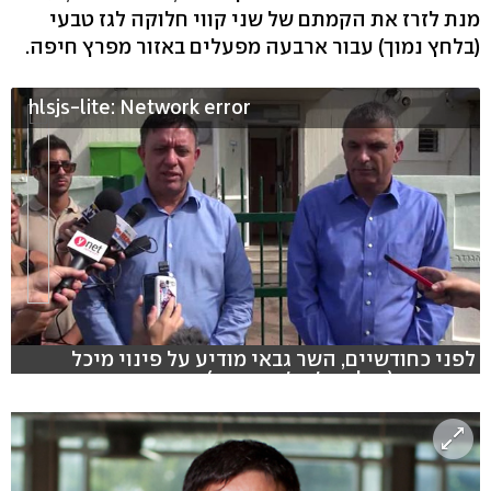
מנת לזרז את הקמתם של שני קווי חלוקה לגז טבעי
(בלחץ נמוך) עבור ארבעה מפעלים באזור מפרץ חיפה.
hlsjs-lite: Network error
לפני כחודשיים, השר גבאי מודיע על פינוי מיכל
האמוניה (צילום: ג'ורג' גינסברג)