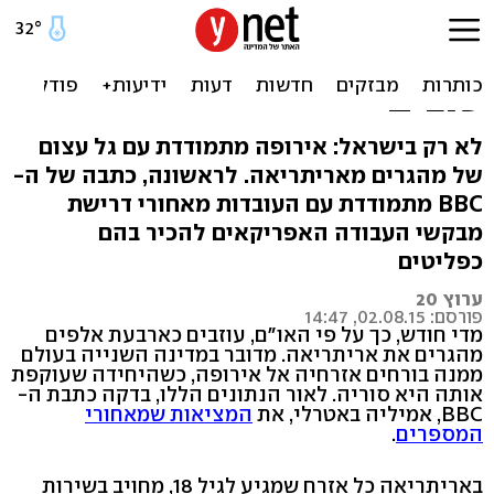
ה-BBC נגד המסתננים
לאירופה: החיים באריתריאה
טובים
לא רק בישראל: אירופה מתמודדת עם גל עצום
של מהגרים מאריתריאה. לראשונה, כתבה של ה-
BBC מתמודדת עם העובדות מאחורי דרישת
מבקשי העבודה האפריקאים להכיר בהם
כפליטים
ערוץ 20
פורסם: 02.08.15, 14:47
מדי חודש, כך על פי האו"ם, עוזבים כארבעת אלפים
מהגרים את אריתריאה. מדובר במדינה השנייה בעולם
ממנה בורחים אזרחיה אל אירופה, כשהיחידה שעוקפת
אותה היא סוריה. לאור הנתונים הללו, בדקה כתבת ה-
BBC, אמיליה באטרלי, את
המציאות שמאחורי
המספרים
.
באריתריאה כל אזרח שמגיע לגיל 18, מחויב בשירות