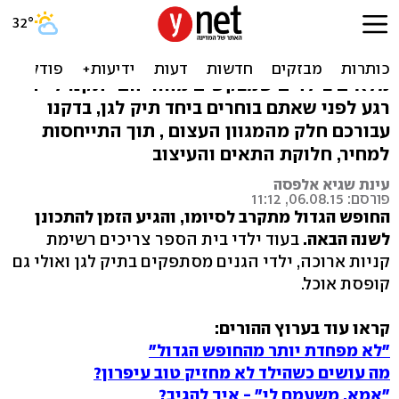
בדקנו: איזה תיק גן הכי שווה?
החנויות כבר מלאות בתיקי גן, ומרכזי הקניות
מלאים בילדים שמבקשים מהוריהם "תקנו לי".
רגע לפני שאתם בוחרים ביחד תיק לגן, בדקנו
עבורכם חלק מהמגוון העצום , תוך התייחסות
למחיר, חלוקת התאים והעיצוב
עינת שגיא אלפסה
פורסם: 06.08.15, 11:12
החופש הגדול מתקרב לסיומו, והגיע הזמן להתכונן
לשנה הבאה.
בעוד ילדי בית הספר צריכים רשימת
קניות ארוכה, ילדי הגנים מסתפקים בתיק לגן ואולי גם
קופסת אוכל.
קראו עוד בערוץ ההורים:
"לא מפחדת יותר מהחופש הגדול"
מה עושים כשהילד לא מחזיק טוב עיפרון?
"אמא, משעמם לי" - איך להגיב?