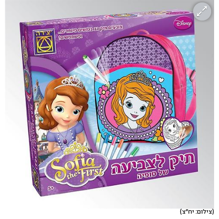
(צילום: יח"צ)