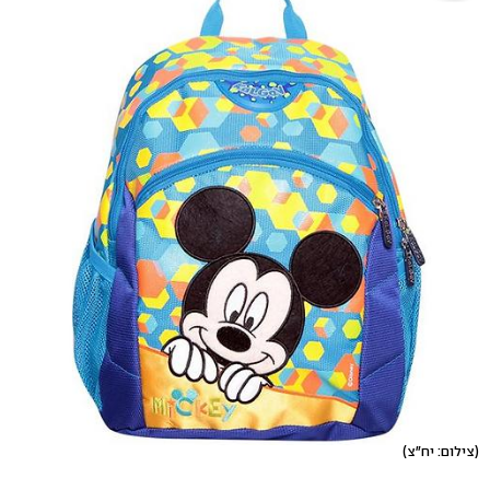
(צילום: יח"צ)