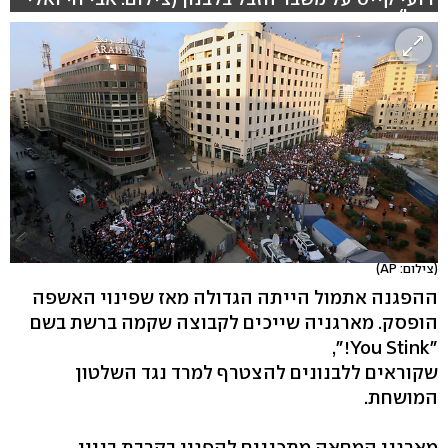
סגל)
hlsjs-lite: Network error
(צילום: AP)
ההפגנה אתמול הייתה הגדולה מאז שפינוי האשפה
הופסק. מארגניה שייכים לקבוצה שקמה ברשת בשם
"You Stink!",
שקוראים ללבנונים להצטרף למרד נגד השלטון
המושחת.
מארגני המחאה מתכננים להפגין בקרבת בניין