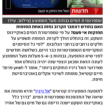
טמפרטורת המים גבוהה מעל הממוצע (צילום : עידו
בקר, אורי דוידוביץ וניצן דרור)
האם בחודש דצמבר הקרוב נחזה באחת הסופות
החזקות אי פעם?
על פי טמפרטורת המים באוקיינוס
השקט, זה בהחלט הולך לקרות. הסופה תשפיע על
חלקים נרחבים ברחבי הגלובוס. "לפי כל הסימנים
המקדימים הטמפרטורות כבר היום, כשלושה חודשים
לפני שיא התופעה, גבוהות ב-5-4 מעלות מעל הממוצע
לעונה הזאת ומכאן הצפי שזה יהיה בהחלט אחד
מאירועי האל ניניו החזקים ביותר", אומר ל-ynet פרופ'
חיים קוטיאל, מומחה לשינוי אקלים באוניברסיטת
חיפה.
לתופעה המסעירה קוראים "
אל ניניו
" והיא מהווה את
שיאה של התהפכות טמפרטורת המים. "בדרך כלל
באוקיינוס השקט ישנה זרימה גם של מים גם של אוויר