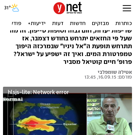
אל ניניו בפתח: העולם ממתין
לסופה הגדולה
שריפות יערות, חום גבוה וסופות טייפון. זה מה
שעל פי החזאים יתרחש בחודש דצמבר, אז
תתרחש תופעת ה"אל ניניו" שבמרכזה היפוך
טמפרטורת המים. ואיך זה ישפיע על ישראל?
פרופ' חיים קוטיאל מסביר
אטילה שומפלבי
פורסם: 16.09.15, 13:45
hlsjs-lite: Network error