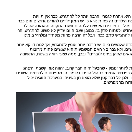
היא אחרת לגמרי. הרבה יותר קל להתגרש, כבר אין תוויות
ת הילדים זה פחות נורא כי יש המון ילדים להורים גרושים והם כבר
תר מכל – במרבית האנשים עלתה תחושת התקווה והאמונה שכולם
חדש ולפתוח פרק ב'. כמובן שגם היום עדיין לא פשוט להתגרש, הרי
 להתגרש סתם ככה, אבל זה הרבה פחות מפחיד ומלחיץ בימינו.
דה שלנשים כיום יש הרבה יותר אומץ להתגרש, אך למה דווקא יותר
ושים, ולא גברים? האם המשמעות היא שנשים פחות מרוצות
ואים שלהן ביחס לגברים? ובכן, ממה שאני רואה בשטח, התשובה
 ליותר עומק - שהבעל יהיה חבר קרוב, יהווה אוזן קשבת, יתנהג
 כפרטנר אמיתי בניהול הבית. כלומר, הן מתייחסות לפרטים השונים
 ולכן כל דבר קטן שלא מוצא חן בעיניהן במערכת הזוגית יכול
הרוח מהמפרשים.