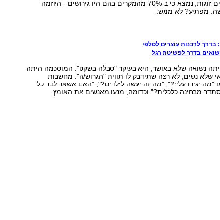
שנערך על כאלפיים זוגות, נמצא כי ב-70% מהמקרים בהם היו גירושים - היוזמה
ה. מפתיע? לא ממש.
 בדרך לרבנות עוצרים לסלפי
ישואים בדרך לפשיטת רגל
תה נשואה שלא באושר, היא בעיקר "סבלה בשקט". המוסכמה היתה
י שלא נשים, לא רצה שתידבק לו תווית "הגרוש/ה". מחשבות
ו "מה יגידו עליי?", "מה זה יעשה לילדים?", "האם אשאר לבד כל
סתדר מבחינה כלכלית?" וכדומה, מנעו מאנשים את האומץ