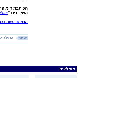
השידוכים "
דו-לב
מצאתם טעות בכתב
תגיות:
הראלה יש
מומלצים