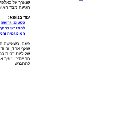
הגיעה מצד האיש
עוד בנושא:
סטטוס: גרושה
להתגרש בחיוך:
המונוגמיה והנ
פעם, כשאישה הי
שאף אחד, ובוודא
שליליות רבות כמ
החיים?", "איך א
להתגרש.