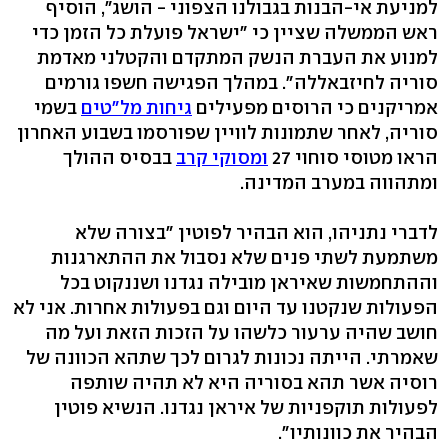
למניעת אי-הבנות בגבולנו הצפוני - הושג", הוסיף
ראש הממשלה שציין כי "ישראל פועלת כל הזמן כדי
למנוע את העברת הנשק המתקדם והקטלני מאדמת
סוריה לחיזבאללה". במהלך הפגישה חשפו גורמים
אמריקנים כי הרוסים מפעילים
גיחות מל"טים
בשמי
סוריה, לאחר שתמונות לוויין שפורסמו בשבוע האחרון
הראו מטוסי סוחוי 27
ומסוקי קרב
בבסיס ההולך
ומתהווה במערב המדינה.
לדברי נתניהו, הוא הבהיר לפוטין "בצורה שלא
משתמעת לשתי פנים שלא נסבול את ההתארגנות
וההתחמשות שאיראן מובילה נגדנו ושננקוט בכל
הפעולות שנקטנו עד היום וגם בפעולות אחרות. אני לא
חושב שהיה ערעור כלשהו על הזכות הזאת ועל מה
שאמרתי. הייתה נכונות לגרום לכך שתהא הכוונה של
רוסיה אשר תהא בסוריה היא לא תהיה שותפה
לפעולות תוקפניות של איראן נגדנו. הנשיא פוטין
הבהיר את כוונותיו".