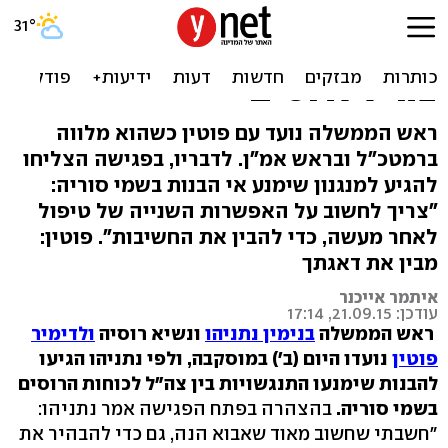
נתניהו במוסקבה: קבענו
מנגנון למניעת התנגשות בין
צה"ל לרוסים
ראש הממשלה נועד עם פוטין כשהוא מלווה
ברמטכ"ל ובראש אמ"ן. לדבריו, בפגישה הצליחו
להגיע למנגנון שימנע אי הבנות בשמי סוריה:
"צריך לחשוב על האפשרות השנייה של טיפול
לאחר מעשה, כדי להבין את החשיבות". פוטין:
מבין את דאגתך
איתמר אייכנר
עודכן: 21.09.15, 17:14
ראש הממשלה
בנימין נתניהו
ונשיא רוסיה
ולדימיר
פוטין
נועדו היום (ב') במוסקבה, ולפי נתניהו הגיעו
להבנות שימנעו התנגשויות בין צה"ל לכוחות הרוסים
בשמי סוריה.
בהצהרה בפתח הפגישה אמר נתניהו:
"חשבתי שחשוב מאוד שאבוא הנה, גם כדי להבהיר את