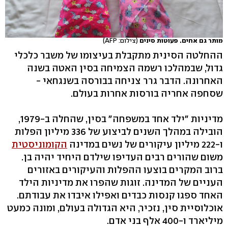
מותר גם אחים. פעוטות סינים
(צילום: AFP)
ההחלטה הסינית מתקבלת בעיצומו של משבר כלכלי
גדול, שבמהלכו רשמה הצמיחה בסין האטה בשנה
האחרונה. הדבר גרר צניחה בבורסה בשנגחאי -
שסחפה אחריה בורסות אחרות בעולם.
מדיניות "ילד אחד במשפחה" בסין, שהחלה ב-1979,
הובילה במהלך השנים לביצוע של 336 מיליון הפלות
ו-222 מיליון עיקורים של נשים במדינה
הקומוניסטית
משום שהורים רבים העדיפו שילדם היחיד יהיה בן.
ברוב המקרים בוצעו ההפלות והעיקורים באזורים
העניים של המדינה. זוגות שהפרו את מדיניות הילד
האחד ספגו קנסות כבדים ואפילו איבדו את עבודתם.
אוכלוסיית סין, נזכיר, היא הגדולה בעולם, ומונה כמעט
מיליארד ו-400 אלף בני אדם.