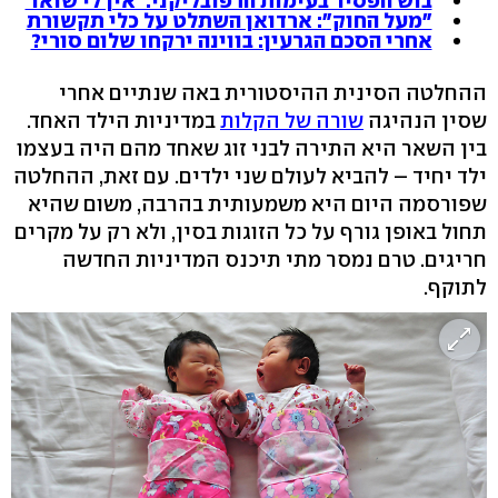
בוש הפסיד בעימות הרפובליקני: 'אין לי שואו'
"מעל החוק": ארדואן השתלט על כלי תקשורת
אחרי הסכם הגרעין: בווינה ירקחו שלום סורי?
ההחלטה הסינית ההיסטורית באה שנתיים אחרי
שסין הנהיגה
שורה של הקלות
במדיניות הילד האחד.
בין השאר היא התירה לבני זוג שאחד מהם היה בעצמו
ילד יחיד – להביא לעולם שני ילדים. עם זאת, ההחלטה
שפורסמה היום היא משמעותית בהרבה, משום שהיא
תחול באופן גורף על כל הזוגות בסין, ולא רק על מקרים
חריגים. טרם נמסר מתי תיכנס המדיניות החדשה
לתוקף.