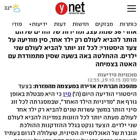
היסטוריה: סין מבטלת את
מדיניות הילד האחד
אחרי 36 שנות עצב ומרירות של הורים שלהם
הותר להביא לעולם רק ילד אחד, סין מודיעה על
צעד היסטורי: לכל זוג יותר להביא לעולם שני
ילדים. ההחלטה באה בשעה שסין מתמודדת עם
האטה בצמיחה
סוכנויות הידיעות
פורסם: 29.10.15, 12:55
מהפכה חברתית אדירה במעצמה מהמזרח:
בצעד
היסטורי הודיעה היום (ה')
סין
כי היא מבטלת באופן
גורף את "מדיניות הילד האחד", שבמסגרתה לכל זוג
סיני הותר במשך עשרות שנים להביא רק ילד אחד
לעולם. מעתה יותר לכל הזוגות במדינה להביא לעולם
שני ילדים. הצעד ננקט בגלל ההזדקנות ההולכת
וגוברת של האוכלוסייה הסינית, שעלולה לגרום בעתיד