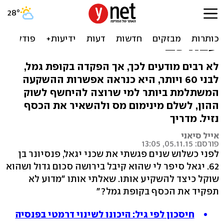
בני 60 ומעלה? הכירו את
החיסכון הכי אטרקטיבי
עבורכם
לא רבים מודעים לכך, אך הפקדה בקופת גמל,
לבני 60 ויותר, היא כנראה אפשרות ההשקעה
המשתלמת ביותר למי שרוצה להיחשף לשוק
ההון, לשלם מינימום מס ולהשאיר את הכסף
נזיל. מדריך
אייל סיאני
פורסם: 05.11.15, 13:05
לפני כשלוש שנים פגשתי את שכני יגאל, פנסיונר בן
62. יגאל סיפר לי שהוא קיבל בירושה סכום גדול ושהוא
שוקל כיצד להשקיע אותו. שאלתי אותו "מדוע לא
תפקיד את הכסף בקופת גמל?"
חיסכון לפי גיל: היכונו לשינוי דרמטי בפנסיה