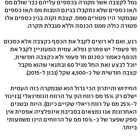
גמל לקצבה אשר מקורה בכספים עליהם כבר שולם מס
ו/או כספים שלא נתקבלו בגינם הטבות מס ו/או כספים
שבמקור היו פטורים ממס. קצבת זקנה בגין כספים אלו
פטורה כולה ממס הכנסה וללא מגבלת תקרה.
רגע, ואם לא רוצים לקבל את הכסף כקצבה אלא כסכום
חד פעמי? יש פתרון נפלא. עמית המעוניין לקבל את
הכסף כאמור כסכום חד פעמי ולא כקצבה חודשית,
יוכל לבצע זאת החל מגיל 60 ובתנאי שהוא מקבל
קצבה חודשית של כ-4,500 שקל (נכון ל-2015).
החידוש והיתרון הכי גדול הוא שבמקרה כזה העמית
ישלם רק 15% מס רווח הון על הרווח הנומינאלי (בניגוד
ל-25% מס על רווח ריאלי שקיים כיום). היות ובשנים
האחרונות אנו נמצאים בסביבת אינפלציה אפסית אין
ספק שפער של כ-10% מס על הרווחים הינו משמעותי
ביותר.