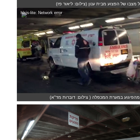
 מצבו של הפצוע מבית ענון (צילום: ליאור פז)
hlsjs-lite: Network error
הפיגוע במערת המכפלה ( צילום: דוברות מד"א)