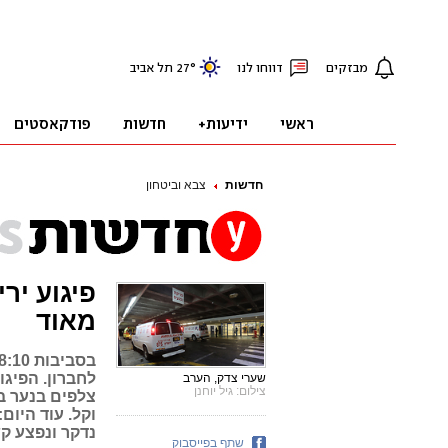
חדשות
צבא וביטחון
פיגוע יר
מאוד
לחברון. הפיגו
שערי צדק, הערב
צילום: גיל יוחנן
נדקר ונפצע ק
שתף בפייסבוק