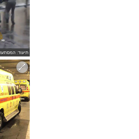
תיעוד: המסתערב