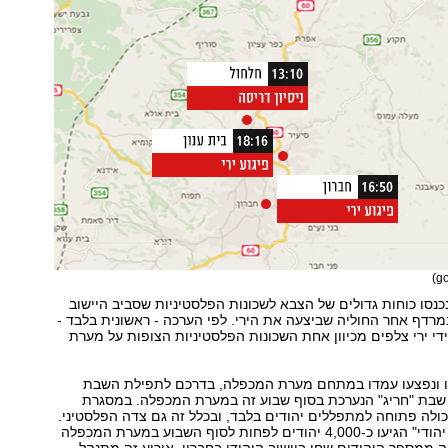
כנסו כוחות גדולים של הצבא לשכונות הפלסטיניות שסביב היישוב
במרדף אחר החוליה שביצעה את הירי. לפי הערכה - ראשונית בלבד -
ידי ירי צלפים מכיוון אחת השכונות הפלסטיניות הצופות על מערת
רו ונפצעו עמדו במתחם מערת המכפלה, בדרכם לתפילת השבת
בת "חריג" הנערכת בסוף שבוע זה במערת המכפלה. במסגרת
ולה פתוחה למתפללים יהודים בלבד, ובכלל זה גם צדה הפלסטיני.
במסגרת ה"חריג יהודי" הגיעו כ-4,000 יהודים לפחות לסוף השבוע במערת המכפלה
ה ממספר היהודים שחי ביישוב היהודי בחברון. אירוע זה מתנהל