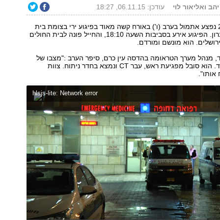
יהב ואליאור לוי
עודכן: 06.11.15, 18:27
חייל צה"ל כבן 20 נפצע אתמול בערב (ו') באורח קשה מאוד בפיגוע ירי בצומת בית
ענון שמצפון לחברון. הפיגוע אירע בסביבות השעה 18:10, והחייל פונה לבית החולים
רושלים. הוא מונשם ומורדם.
ד, מנהל מערך הטראומה בהדסה עין כרם, סיפר הערב :"מצבו של
הפצוע קשה מאוד. הוא סובל מפגיעת ראש, עבר CT ונמצא בחדר ניתוח. צוות
 אותו".
hlsjs-lite: Network error