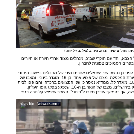
ת החולים שערי צדק, הערב
(צילום: גיל יוחנן)
 הצבא, יחד עם חוקרי שב"כ, מנהלים מצוד אחרי היורה או היורים
בכפרים הסמוכים צפונית לחברון.
פני כן נפצעו שני ישראלים אחרים מירי של מחבלים ביישוב היהודי
בחברון, קרוב למערת המכפלה. מצבו של פצוע אחד, בן 16, מוגדר בינוני, ומצבו של
הפצוע השני, בן 18, מוגדר קל. ממד"א נמסר כי שני הפצועים בהכרה, והם פונו לבית
החולים שערי צדק בירושלים. מצבו של הנער בן ה-16, שנפגע בפלג גופו העליון,
ה, אך בהמשך עודכן מצבו ל"בינוני". הצעיר שנפצע קל נורה בגפיו.
hlsjs-lite: Network error