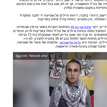
 של צה"ל והמשטרה, אך זה לא מנע בכל זאת את ביצוע הפיגוע.
תפילות במקום נמשכות כסדרן.
ישוב היהודי בחברו, דיווחו חיילים על שמיעת ירי לעבר מפקדת
 רמאללה. אין נפגעים. כוחות צה"ל פתחו בסריקות.
ריים, דקר
במתחם הקניות בשער בנימין שבמרכזו
מחבל גבר כבן 40
. המחבל נמלט וכוחות גדולים של צה"ל החלו בסריקות לכיוון הכפרים
הסמוכים ופרסו מחסומים. זה קרה חצי שעה בדיוק לאחר שמחבלת בת 72 נורתה
כשניסתה לדרוס חיילים מתחת לגשר חלחול בכביש 35 צפונית לחברון. לא היו
ילים. הנהגת היא
, אלמנתו של פואד אל שעראווי,
ת'רוות אל-שעראווי
 מחבל שנהרג באינתיפאדה הראשונה.
hlsjs-lite: Network error