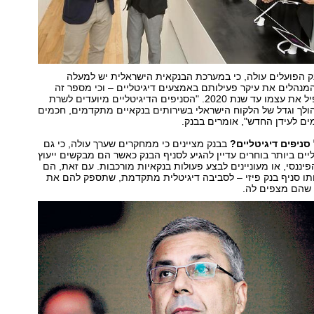
 הפועלים עולה, כי במערכת הבנקאית הישראלית יש למעלה
המנהלים את עיקר פעילותם באמצעים דיגיטליים – וכי מספר זה
צפוי כמעט להכפיל את עצמו עד שנת 2020. "הסניפים הדיגיטליים מיועדים לשרת
ולך וגדל של הלקוח הישראלי בשירותים בנקאיים מתקדמים, חכמים
ים לעידן החדש", אומרים בבנק.
סניפים דיגיטליים?
בבנק מציינים כי ממחקרים שערך עולה, כי גם
יים ביותר בוחרים עדיין להגיע לסניף הבנק כאשר הם מבקשים ייעוץ
יננסי, או מעוניינים לבצע פעולות בנקאיות מורכבות. עם זאת, הם
תו סניף בנק פיזי – לסביבה דיגיטלית מתקדמת, שתספק להם את
 שהם מצפים לה.