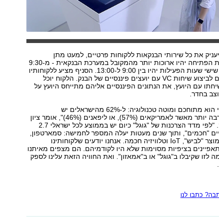
יעניק את כל שירותי הבנקאות ללקוחות פרטיים, למעט מתן
משכנתאות. שעות הפתיחה יהיו ארוכות יותר מהמקובל במערכת הבנקאית - מ-9:30
עד 20:30, וביום שישי שעות הפעילות יהיו בין 9:00 ל-13:00. הסניף מציע ללקוחותיו
גם חדרים פרטיים לביצוע שיחות VC עם יועצים פיננסיים של הבנק. הלקוח יוכל
חתו עם היועץ, את הנתונים הפיננסיים אליהם מתייחס היועץ על
צב בחדר.
" הלקוח הישראלי הוא מתוחכם ומוטה טכנולוגיה: ל-62% מהישראלים יש
סמארטפונים, הרבה יותר מאשר לאמריקאים (57%), או ליפאנים (46%)", אומר ציון
קינן, מנכ"ל הבנק. "לפי מדד הצרכנות של "גוגל" כיום יש בממוצע לכל ישראלי 2.7
ים "חכמים", ותוך שנים מעטות יעלה המספר לחמישה: סמארטפון,
מחשב, טאבלט, מוצר "לביש", IoT וטלוויזיה חכמה. אנחנו יודעים שלקוחותינו
אפיינים בציפיות מסוימות שלא היו לקודמיהם. הם מצפים מאיתנו
ה לזו שקיבלו ב"גוגל" או ב"אמאזון". ואת החוויה הזאת עלינו לספק
ה? כתבו לנו