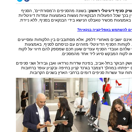
ק סניף דיגיטלי ראשון:
בשונה מהסניפים ה'מסורתיים', הסניף
ן בכך שכל הפעולות הבנקאיות נעשות באמצעות עמדות דיגיטליות
 באמצעות מכשיר טאבלט הנישא בידי הבנקאים בסניף, ללא ניירת.
ים להשתמש באפליקציה בנקאית?
נם יושבים מאחורי דלפק, אלא מסתובבים בין הלקוחות ומסייעים
 לקוחות הסניף הדיגיטלי מזוהים עם כניסתם לסניף, באמצעות
שלהם ועובדי הסניף עונדים שעון חכם שמספק להם חיווי על לקוח
או לקוח המבקש סיוע ליד אחד מהמסכים.
שק הבוקר בתל-אביב, בפינת שדרות נורדאו ואבן גבירול ושני סניפים
 ייפתחו במהלך דצמבר בגרנד קניון בחיפה ובקניון עופר ברחובות
תוח עוד עשרות סניפים דומים ברחבי הארץ בשנים הקרובות.