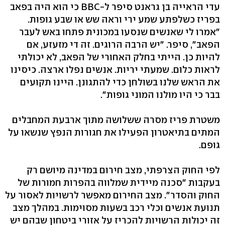
עדי הראייה בן גראנט סיפר ל-BBC כי הוא היה בפאב
בפריז כשלפתע שמע ירי וראה שש או שבע גופות.
"אמרו לי שאנשים שנסעו במכונית פתחו באש לעבר
הפאב", סיפר. "יש הרבה הרוגים. זה די מזעזע, אם
להיות כן. הייתי בחלק האחורי של הפאב, לא יכולתי
לראות כלום. שמעתי יריות. אנשים נפלו ארצה. כיסינו
את הראש שלנו בשולחן כדי להתגונן. היינו תקועים
בבר כי היו מולנו המוני גופות".
משטרת פריז מסרה ששלושה מתוך ארבעת המחבלים
המתים בתיאטרון הפעילו את חגורות הנפץ שנשאו על
גופם.
לפי החוק הצרפתי, מצב חירום במדינה מיושם רק
בעקבות "סכנה מיידית שמלווה בהפרות חמורות של
החוק והסדר". מצב החירום מאפשר לרשויות לאסור על
תנועת אנשים וכלי רכב בשעות מסוימות. במהלך מצב
זה יכולות הרשויות להכריז על אזורי ביטחון שבהם יש