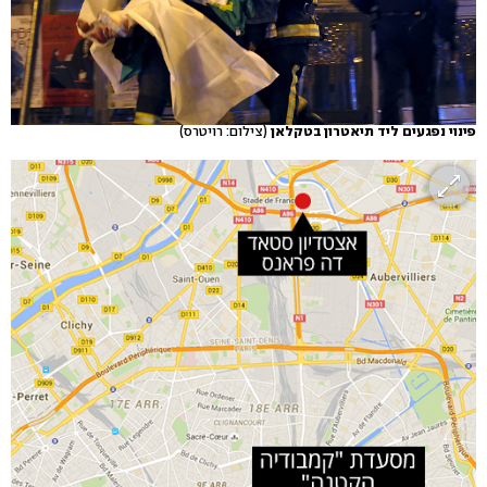
פינוי נפגעים ליד תיאטרון בטקלאן
(צילום: רויטרס)