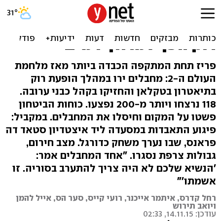
מתקפת טרור בפריז: 127
נרצחו, עשרות נפצעו, מופע
רוק הפך למרחץ דמים
פריז תחת המתקפה הכבדה ביותר מאז מלחמת
העולם ה-2: מחבלים ירו במהלך הופעת רוק
בתיאטרון בטקלאן והחזיקו בקהל כבני ערובה.
118 נרצחו ויותר מ-200 נפצעו. כוחות הביטחון
פשטו על המקום וחיסלו את המחבלים. במקביל:
פיגוע התאבדות במסעדה ליד איצטדיון סטאד דה
פראנס, שבו נערך משחק כדורגל. מצב חירום,
גבולות צרפת נסגרו. "אחד המחבלים אמר:
'הנשיא שלכם לא היה צריך להתערב בסוריה. זו
אשמתו'"
רחל קדרס, איתמר אייכנר, רועי קייס, סער הס, אייל להמן
ויואב תירוש
עודכן: 14.11.15, 02:33