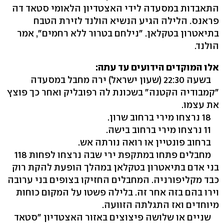
התאבדות במסעדה לידי האצטדיון הלאומי סטאד דה
פראנס. הלילה הגיע הנשיא הולנד לזירת הטבח
בתיאטרון בטקלאן. "נילחם בטרור ללא רחמים", אמר
הולנד.
אלו המוקדים הידועים עד עתה:
בשעה 22:30 (שעון ישראל) ירה מחבל במסעדה
"קמבודיה הקטנה" בשכונת לה רפובליק ואחר כך פוצץ
את עצמו.
18 נרצחו מירי ברחוב שרון.
11 נרצחו מירי ברחוב בישה.
ברחוב פונטיין או רואה נורתה אש.
מחבלים פתחו במתקפת ירי שבה נרצחו לפחות 118
בני אדם בתיאטרון בטקלאן במהלך הופעת להקת רוק
כבד מקליפורניה. המחבלים החזיקו בצופים בני ערובה
וירו בהם בזה אחר זה. בלילה פשטו על המקום כוחות
מיוחדים ואז התגלתה הזוועה.
שניים או שלושה פיצוצים באזור האצטדיון "סטאד