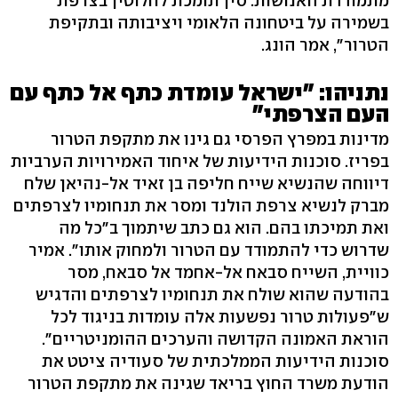
מתמודדת האנושות. סין תומכת לחלוטין בצרפת
בשמירה על ביטחונה הלאומי ויציבותה ובתקיפת
הטרור", אמר הונג.
נתניהו: "ישראל עומדת כתף אל כתף עם
העם הצרפתי"
מדינות במפרץ הפרסי גם גינו את מתקפת הטרור
בפריז. סוכנות הידיעות של איחוד האמירויות הערביות
דיווחה שהנשיא שייח חליפה בן זאיד אל-נהיאן שלח
מברק לנשיא צרפת הולנד ומסר את תנחומיו לצרפתים
ואת תמיכתו בהם. הוא גם כתב שיתמוך ב"כל מה
שדרוש כדי להתמודד עם הטרור ולמחוק אותו". אמיר
כוויית, השייח סבאח אל-אחמד אל סבאח, מסר
בהודעה שהוא שולח את תנחומיו לצרפתים והדגיש
ש"פעולות טרור נפשעות אלה עומדות בניגוד לכל
הוראת האמונה הקדושה והערכים ההומניטריים".
סוכנות הידיעות הממלכתית של סעודיה ציטט את
הודעת משרד החוץ בריאד שגינה את מתקפת הטרור