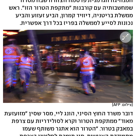
המנהיגה הגרמנית פרסמה הצהרה שבה מסרה
שמחשבותיה עם קורבנות "מתקפת הטרור הזו". ראש
ממשלת בריטניה, דיוויד קמרון, הביע זעזוע והביע
נכונות לסייע לממשלה בפריז בכל דרך אפשרית.
(צילום: AFP)
דובר משרד החוץ הסיני, הונג ליי, מסר שסין "מזועזעת
מאוד" ממתקפת הטרור וקרא לסולידריות עם צרפת
במאבק בטרור. "הטרור הוא אתגר משותף שעמו