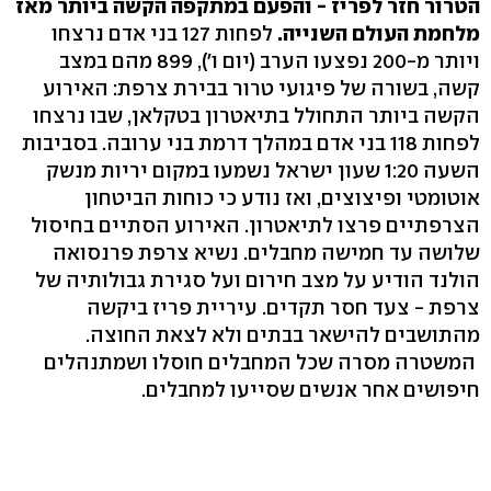
הטרור חזר לפריז - והפעם במתקפה הקשה ביותר מאז
מלחמת העולם השנייה.
לפחות 127 בני אדם נרצחו
ויותר מ-200 נפצעו הערב (יום ו'), 899 מהם במצב
קשה, בשורה של פיגועי טרור בבירת צרפת: האירוע
הקשה ביותר התחולל בתיאטרון בטקלאן, שבו נרצחו
לפחות 118 בני אדם במהלך דרמת בני ערובה. בסביבות
השעה 1:20 שעון ישראל נשמעו במקום יריות מנשק
אוטומטי ופיצוצים, ואז נודע כי כוחות הביטחון
הצרפתיים פרצו לתיאטרון. האירוע הסתיים בחיסול
שלושה עד חמישה מחבלים. נשיא צרפת פרנסואה
הולנד הודיע על מצב חירום ועל סגירת גבולותיה של
צרפת - צעד חסר תקדים. עיריית פריז ביקשה
מהתושבים להישאר בבתים ולא לצאת החוצה.
המשטרה מסרה שכל המחבלים חוסלו ושמתנהלים
חיפושים אחר אנשים שסייעו למחבלים.