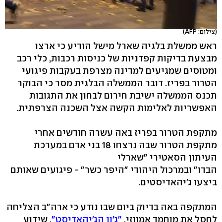
(צילום: AFP)
ראש ממשלת בלגיה שארל מישל הודיע כי ארצו
מבצעת בדיקות קפדניות של כניסות רכבות, כלי רכב
ומטוסים שמגיעים למדינה מצרפת בעקבות פיגועי
הטרור בפריז. דובר הממשלה הבלגית מסר כי הבוקר
תכנס הממשלה ישיבת חירום לבחון את התגובות
האפשריות לאלימות הקשה אצל השכנה הצרפתית.
מתקפת הטרור בפריז באה עשרה חודשים אחרי
מתקפת הטרור שבה נרצחו 18 בני אדם במערכת
העיתון הסאטירי "שארלי
הבדו" ובמרכול היהודי "היפר כשר" - פיגועים שאותם
ביצעו ג'יהאדיסטים.
המתקפה באה בדיוק ביום שבו נודע כי ארה"ב הצליחה
לחסל את מוחמד אמווזי,
"ג'ון הג'יהאדיסט"
, שידוע