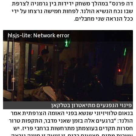
דה פרנס" במהלך משחק ידידות בין גרמניה לצרפת
שבו נכח הנשיא הולנד. לפחות חמישה נרצחו על ידי
ככל הנראה שני מחבלים.
hlsjs-lite: Network error
פינוי הנפגעים מתיאטרון בטלקאן
בנאום טלוויזיוני שנשא בפני האומה הצרפתית אמר
הולנד: "ברגעים אלה בזמן שאני מדבר, התקפות טרור
חסרות תקדים בעוצמתן מתרחשות ברחבי פריז. יש
עשרות מתים, פצועים רבים. זו זוועה.זו חוויה נוראה