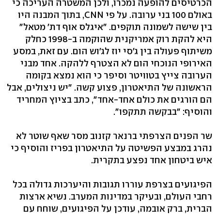
הכרטיסים להופעה נמכרו, ולכן המשטרה העריכה כי
באולם 100 בני ערובה. על פי CNN, בתוך המבנה היו
בין שישה לשמונה תוקפים. "איגלס אוף דת' מטאל"
היא להקת רוק אמריקנית שהוקמה ב-1998 כחלק
משיתוף פעולה בין ג'סי יוז לג'וש הום. עם זאת, במסע
האירופי הנוכחי הום לא הצטרף ללהקה. אחד מבני
הערובה צייץ בטוויטר וסיפר כי הוא נמצא בקומה
הראשונה של התיאטרון, פצוע קשה. "יש ניצולים, אבל
הם הורגים את כולם אחד-אחד", כתב בציוץ המחריד
והוסיף: "בבקשה תתקפו".
שר הפנים הצרפתי ברנאר קזנוב מסר שאף שוטר לא
נהרג במבצע הפשיטה על התיאטרון בפריז והוסיף כי
איש ביטחון אחד נפצע בתקרית.
הפיגועים בצרפת עוררו תגובות והיערכות גדולה בכל
רחבי העולם, ובעיקר במדינות המערב. נשיא ארצות
הברית, ברק אובמה, עודכן על הפיגועים, שוחח עם