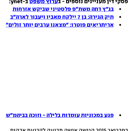
פסקי דין מעניינים נוספים - ב
ערוץ משפט
ב-ynet:
בג"ץ דחה משת"פ פלסטיני שביקש אזרחות
תיק הגירה: בן 7 יילקח מאביו ויעבור לארה"ב
אריתריאים פוטרו: "מצאנו ערבים יותר זולים"
פגע במכוניות עומדות בלילה - וזוכה בביהמ"ש
בפברואר 2015 הגישה אישה תביעה לקביעת אבהות