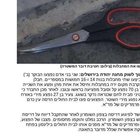
ו את המחבלות
(צילום: חטיבת דובר המשטרה)
וך לשוק מחנה יהודה בירושלים:
שני בני אדם נפצעו הבוקר (ב')
בפיגוע דקירה שביצעו שתי מחבלות בנות 14 ו-16 חמושות במספריים. חבלן
רבת מקום ירה במחבלות וחיסל את אחת מהן ופצע את השנייה
באורח קשה. גבר בן 70 נפצע קל וסובל מפציעה בראשו ובגבו. לאחר מכן התברר כי
הפצוע הוא פלסטיני מבית לחם שכנראה נדקר בשוגג. צעיר בן 27 נפצע מירי באורח
 נפגע מירי השוטר. הפצועים פונו לבית החולים הדסה עין כרם
 פרמדיקים של מד"א.
שד לפיגוע דריסה בצפון השומרון לאחר שהתקבל דיווח על דריסת
 בצפון השומרון. הרכב נמלט והוקמו מחסומים. מצבו של הפצוע,
ר קל ופרמדיקים של מד"א מפנים אותו לבית החולים בילינסון בפתח
דקת אפשרות שכלל מדובר בתאונה.