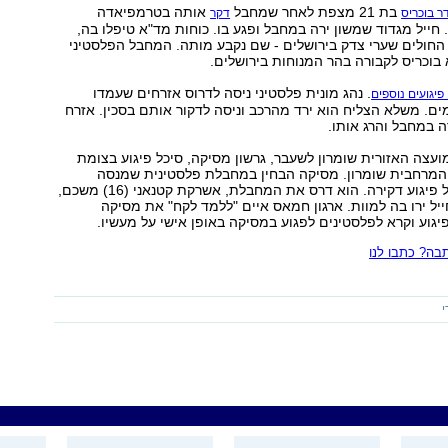
בת 21 מצפת לאחר שמחבל
אותה בטרמפיאדה
ר בוכריס
דקר
 חייל מגדוד שמשון ירה במחבל ופגע בו. כוחות מד"א טיפלו בה,
 החולים שערי צדק בירושלים - שם נקבע מותה. המחבל הפלסטיני
 בוכריס לקבורה בהר המנוחות בירושלים.
. נהג מונית פלסטיני ניסה לדרוס אזרחים שעמדו
פיגועים נוספים
ם. משלא הצליח הוא ירד מהרכב וניסה לדקור אותם בסכין. אזרח
 במחבל והרג אותו.
עצה האזורית שומרון לשעבר, גרשון מסיקה, סיכל פיגוע בצומת
המרחבית שומרון. מסיקה הבחין במחבלת פלסטינית שמנסה
להוציא אל הפועל פיגוע דקירה. הוא דרס את המחבלת, אשרקת קטנאני (16) משכם,
יל ירו בה למוות. ארגון חמאס איים "ללמד לקח" את מסיקה
יגוע וקרא לפלסטינים לפגוע במסיקה באופן אישי על מעשיו.
ה? כתבו לנו
י