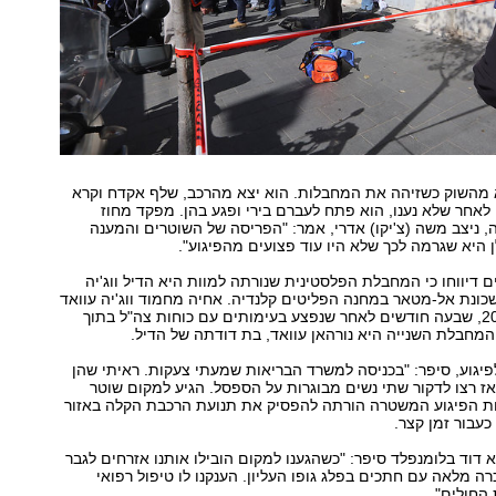
א מהשוק כשזיהה את המחבלות. הוא יצא מהרכב, שלף אקדח וקרא
לאחר שלא נענו, הוא פתח לעברם בירי ופגע בהן. מפקד מחוז
 ניצב משה (צ'יקו) אדרי, אמר: "הפריסה של השוטרים והמענה
היא שגרמה לכך שלא היו עוד פצועים מהפיגוע".
ם דיווחו כי המחבלת הפלסטינית שנורתה למוות היא הדיל ווג'יה
ד, בת 14 משכונת אל-מטאר במחנה הפליטים קלנדיה. אחיה מחמוד ווג'יה עוואד
מת בדצמבר 2013, שבעה חודשים לאחר שנפצע בעימותים עם כוחות צה"ל בתוך
מחבלת השנייה היא נורהאן עוואד, בת דודתה של הדיל.
לפיגוע, סיפר: "בכניסה למשרד הבריאות שמעתי צעקות. ראיתי שהן
ז רצו לדקור שתי נשים מבוגרות על הספסל. הגיע למקום שוטר
בות הפיגוע המשטרה הורתה להפסיק את תנועת הרכבת הקלה באזור
כעבור זמן קצר.
 דוד בלומנפלד סיפר: "כשהגענו למקום הובילו אותנו אזרחים לגבר
 ה-70 בהכרה מלאה עם חתכים בפלג גופו העליון. הענקנו לו טיפול רפואי
ת החולים"