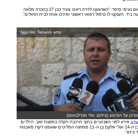
פרמדיק מד"א ראם נעימי סיפר: "כשהגענו לזירה ראינו צעיר כבן 27 בהכרה מלאה
ביד. הענקנו לו טיפול רפואי ראשוני ופינינו אותו לבית החולים".
hlsjs-lite: Network error
דכן על הפיגוע (צילום: אלי מנדלבאום)
אירע לפני כשבועיים בתוך הרכבת הקלה בפסגת זאב. הילדים
שלים
מועאוויה עלקם בן ה-14 ועלי עלקם בן ה-11 ממחנה הפליטים שועפט דקרו מאבטח
בינוני.