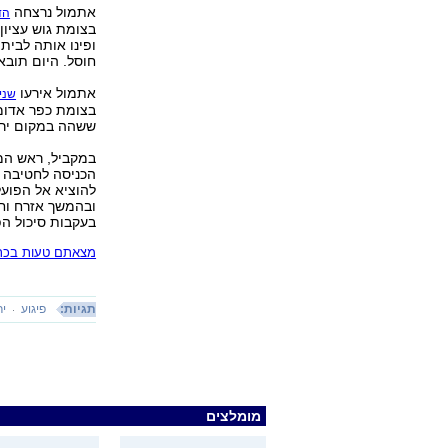
אתמול נרצחה
הד
בצומת גוש עציון.
ופינו אותה לבית
חוסל. היום תובא
אתמול אירעו
שני 
בצומת כפר אדומי
ששהה במקום ירה
במקביל, ראש המו
הכניסה לחטיבה 
ובהמשך אזרח וחי
בעקבות סיכול הפ
מצאתם טעות בכתב
תגיות:
פיגוע
יר
מומלצים