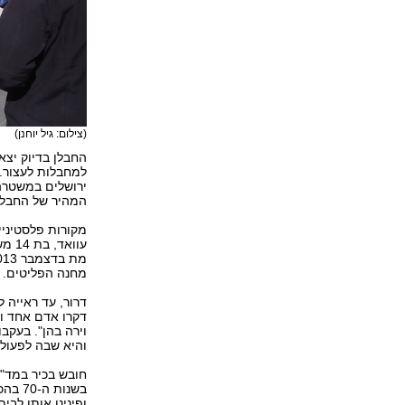
(צילום: גיל יוחנן)
החבלן בדיוק יצ
למחבלות לעצור. 
ירושלים במשטרה,
המהיר של החבלן 
מקורות פלסטיניי
עווא
מחנה הפליטים. ה
דרור, עד ראייה 
דקרו אדם אחד וא
וירה בהן". בעק
והיא שבה לפעול 
חובש בכיר במד"א
בשנות
ופינינו אותו לבי