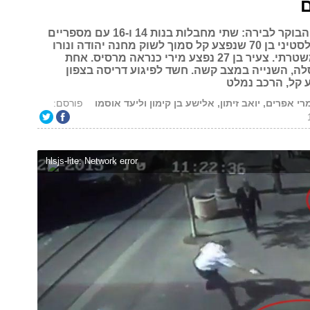
ם
גל הטרור שב הבוקר לבירה: שתי מחבלות בנות 14 ו-16 עם מספריים
דקרו בשוגג פלסטיני בן 70 שנפצע קל סמוך לשוק מחנה יהודה ונורו
על-ידי חבלן משטרתי. צעיר בן 27 נפצע מירי כנראה מרסיס. אחת
ה, השנייה במצב קשה. חשד לפיגוע דריסה בצפון
ע קל, הרכב נמלט
רי אפרים, יואב זיתון, אלישע בן קימון וליעד אוסמו
פורסם:
hlsjs-lite: Network error