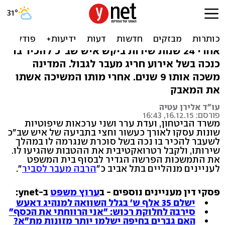
אחרי 15 שנה: אלמנת איש
שב"כ תקבל הטבות
אחרי 24 שנות שירות ביקש איש שב"כ להכיר בו
כנכה בשל אירוע חריג מעבר לגבול. המדינה
משכה אותו 9 שנים. אחרי מותו המשיכה אשתו
את המאבק
עו"ד אלירן עטיה
פורסם: 16.12.15, 16:43
משרד הביטחון, ועדת ערר ושני ערכאות שיפוטיות
שונות עסקו לאורך כעשור וחצי בתביעה של איש שב"כ
לשעבר להכיר בו נכה בשל סוכרת שנגרמה לו במהלך
שירותו, ולקבל רטרואקטיבית את ההטבות שהגיעו לו.
את התמשכות הפרשה הגדיר לבסוף בית המשפט
לעניינים מנהליים בתל אביב כ"
הרבה מעבר לסביר
".
פסקי דין מעניינים נוספים - ב
ערוץ משפט
ב-ynet:
ישלם 35 אלף ש' בגלל השוואה למנהיג דאעש
סירבה לחלוקת רכוש: "אני הרווחתי את הכסף"
האם גברים בחיפה ישלמו יותר מזונות מת"א?