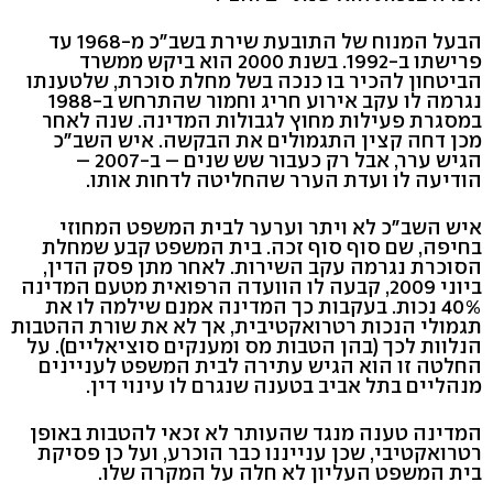
הבעל המנוח של התובעת שירת בשב"כ מ-1968 עד
פרישתו ב-1992. בשנת 2000 הוא ביקש ממשרד
הביטחון להכיר בו כנכה בשל מחלת סוכרת, שלטענתו
נגרמה לו עקב אירוע חריג וחמור שהתרחש ב-1988
במסגרת פעילות מחוץ לגבולות המדינה. שנה לאחר
מכן דחה קצין התגמולים את הבקשה. איש השב"כ
הגיש ערר, אבל רק כעבור שש שנים – ב-2007 –
הודיעה לו ועדת הערר שהחליטה לדחות אותו.
איש השב"כ לא ויתר וערער לבית המשפט המחוזי
בחיפה, שם סוף סוף זכה. בית המשפט קבע שמחלת
הסוכרת נגרמה עקב השירות. לאחר מתן פסק הדין,
ביוני 2009, קבעה לו הוועדה הרפואית מטעם המדינה
40% נכות. בעקבות כך המדינה אמנם שילמה לו את
תגמולי הנכות רטרואקטיבית, אך לא את שורת ההטבות
הנלוות לכך (בהן הטבות מס ומענקים סוציאליים). על
החלטה זו הוא הגיש עתירה לבית המשפט לעניינים
מנהליים בתל אביב בטענה שנגרם לו עינוי דין.
המדינה טענה מנגד שהעותר לא זכאי להטבות באופן
רטרואקטיבי, שכן ענייננו כבר הוכרע, ועל כן פסיקת
בית המשפט העליון לא חלה על המקרה שלו.