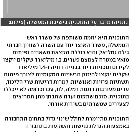
נתניהו מדבר על התוכנית בישיבת הממשלה (צילום:
רוני כנפו, וואלה! חדשות)
התוכנית היא יוזמה משותפת של משרד ראש
הממשלה, משרד האוצר יחד עם השרה לשוויון חברתי
גילה גמליאל, והיא כוללת הקצאת משאבים ופיתוח
מואץ במטרה לצמצם פערים. 1.2 מיליארד שקלים יוקצו
לקידום תוכניות דיור בבנייה רוויה ו-1.4 מיליארד
שקלים יוקצו לחיזוק הרשויות המקומיות לצורך פיתוח
תשתיות פיזיות ואנושיות. למרות דרישות שרי הליכוד,
ערים מעורבות דוגמת רמלה, לוד, עכו וכדומה לא ייכללו
בתוכנית. סוכם שתקום ועדה שתבחן מתן תמריצים
לצעירים שמשרתים בשירות אזרחי.
התוכנית מתיימרת לחולל שינוי גדול בתחום התחבורה
באמצעות הגדלת נגישות והשקעות בתחבורה