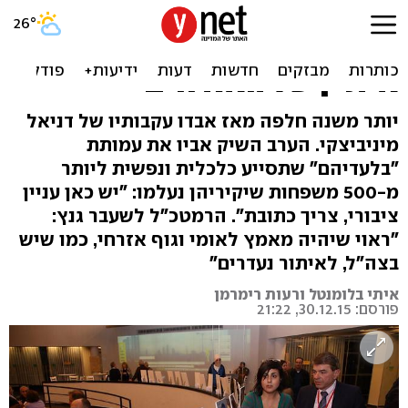
עמותה חדשה תסייע
למשפחות נעדרים: "יחידת
אית"ן של האזרחים"
יותר משנה חלפה מאז אבדו עקבותיו של דניאל
מיניביצקי. הערב השיק אביו את עמותת
"בלעדיהם" שתסייע כלכלית ונפשית ליותר
מ-500 משפחות שיקיריהן נעלמו: "יש כאן עניין
ציבורי, צריך כתובת". הרמטכ"ל לשעבר גנץ:
"ראוי שיהיה מאמץ לאומי וגוף אזרחי, כמו שיש
בצה"ל, לאיתור נעדרים"
איתי בלומנטל ורעות רימרמן
פורסם: 30.12.15, 21:22