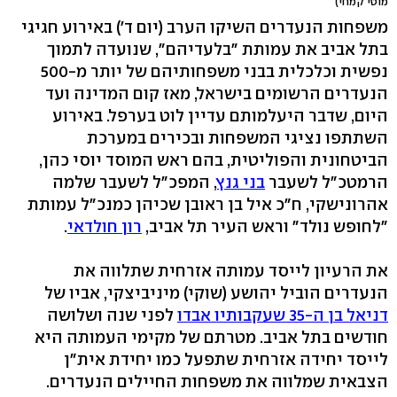
מוטי קמחי)
משפחות הנעדרים השיקו הערב (יום ד') באירוע חגיגי
בתל אביב את עמותת "בלעדיהם", שנועדה לתמוך
נפשית וכלכלית בבני משפחותיהם של יותר מ-500
הנעדרים הרשומים בישראל, מאז קום המדינה ועד
היום, שדבר היעלמותם עדיין לוט בערפל. באירוע
השתתפו נציגי המשפחות ובכירים במערכת
הביטחונית והפוליטית, בהם ראש המוסד יוסי כהן,
הרמטכ"ל לשעבר
בני גנץ
, המפכ"ל לשעבר שלמה
אהרונישקי, ח"כ איל בן ראובן שכיהן כמנכ"ל עמותת
"לחופש נולד" וראש העיר תל אביב,
רון חולדאי
.
את הרעיון לייסד עמותה אזרחית שתלווה את
הנעדרים הוביל יהושע (שוקי) מיניביצקי, אביו של
דניאל בן ה-35 שעקבותיו אבדו
לפני שנה ושלושה
חודשים בתל אביב. מטרתם של מקימי העמותה היא
לייסד יחידה אזרחית שתפעל כמו יחידת אית"ן
הצבאית שמלווה את משפחות החיילים הנעדרים.