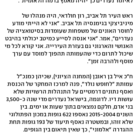
לאיתור נעדרים כך יהיה מאמץ ברמה הלאומית".
ראש העיר תל אביב, רון חולדאי, היה מנהלו של
מיניביצקי בגימנסיה תל אביב. "אני לא הייתי מודע
לחוסר האונים של משפחות שעומדות בסיטואציה של
נעדרים", אמר. "אני אנסה לסייע כמיטב יכולתי בהיבט
האנושי והארגוני גם בעזרת העירייה. אני קורא לכל מי
שיכול לתרום כדי שהעמותה תהפוך למוסד עם ערך
מוסף ולהרבה זמן".
ח"כ איל בן ראובן (המחנה הציוני), שכיהן כמנכ"ל
עמותת "לחופש נולד", פנה למרכז המחקר של הכנסת
ואסף נתונים דרמטיים על התנהלות הרשויות שלא
עושות דיו. לדוגמה, בישראל נעדרים מדי שנה כ-3,500
בני אדם, חלקם נמצאים בתוך שעות או ימים. בין
השנים 2015-2004 נאספו 622 גופות במכון הפתולוגי
שלא זוהו, ובמשטרה נאסף תיעוד של 193 גופות תחת
ההגדרה "אלמוני", כך שאין תיאום בין הגופים.