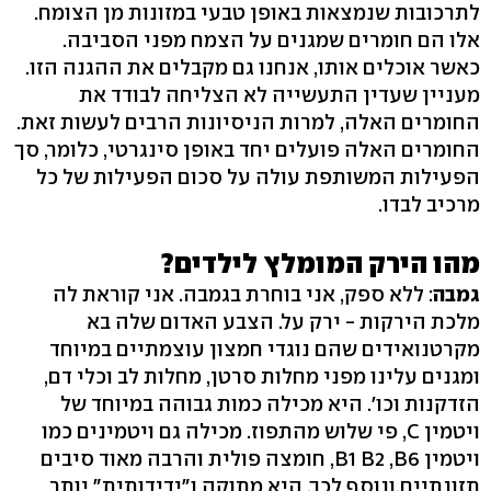
לתרכובות שנמצאות באופן טבעי במזונות מן הצומח.
אלו הם חומרים שמגנים על הצמח מפני הסביבה.
כאשר אוכלים אותו, אנחנו גם מקבלים את ההגנה הזו.
מעניין שעדין התעשייה לא הצליחה לבודד את
החומרים האלה, למרות הניסיונות הרבים לעשות זאת.
החומרים האלה פועלים יחד באופן סינגרטי, כלומר, סך
הפעילות המשותפת עולה על סכום הפעילות של כל
מרכיב לבדו.
מהו הירק המומלץ לילדים?
גמבה
: ללא ספק, אני בוחרת בגמבה. אני קוראת לה
מלכת הירקות - ירק על. הצבע האדום שלה בא
מקרטנואידים שהם נוגדי חמצון עוצמתיים במיוחד
ומגנים עלינו מפני מחלות סרטן, מחלות לב וכלי דם,
הזדקנות וכו'. היא מכילה כמות גבוהה במיוחד של
ויטמין C, פי שלוש מהתפוז. מכילה גם ויטמינים כמו
ויטמין B1 B2 ,B6, חומצה פולית והרבה מאוד סיבים
תזונתיים.ונוסף לכך, היא מתוקה ו"ידידותית" יותר