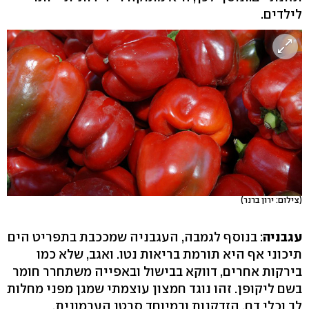
לילדים.
(צילום: ירון ברנר)
עגבניה
: בנוסף לגמבה, העגבניה שמככבת בתפריט הים
תיכוני אף היא תורמת בריאות נטו. ואגב, שלא כמו
בירקות אחרים, דווקא בבישול ובאפייה משתחרר חומר
בשם ליקופן. זהו נוגד חמצון עוצמתי שמגן מפני מחלות
לב וכלי דם, הזדקנות ובמיוחד סרטן הערמונית.