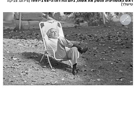
ראש האופוזיציה מנשק את אשתו, ביום הולדתו ה-68 ב-1991
(צילום: צביקה
טישלר)