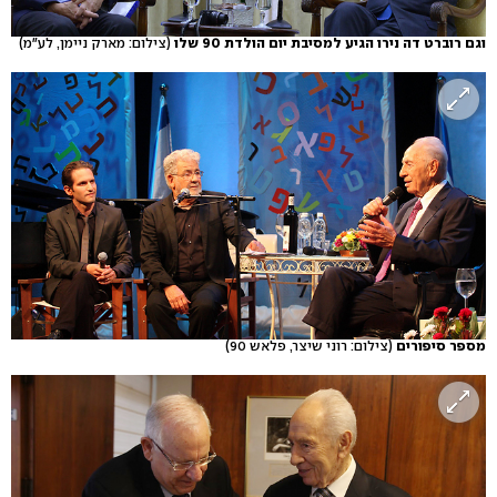
וגם רוברט דה נירו הגיע למסיבת יום הולדת 90 שלו
(צילום: מארק ניימן, לע"מ)
מספר סיפורים
(צילום: רוני שיצר, פלאש 90)