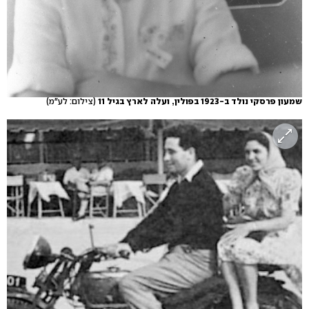
שמעון פרסקי נולד ב-1923 בפולין, ועלה לארץ בגיל 11
(צילום: לע"מ)