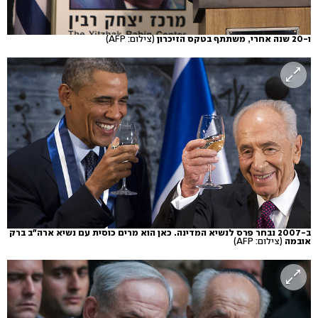
ו-20 שנה אחרי, משתתף בטקס הזיכרון
(צילום: AFP)
ב-2007 נבחר פרס לנשיא המדינה. כאן הוא מרים כוסית עם נשיא ארה"ב ברק
אובמה
(צילום: AFP)