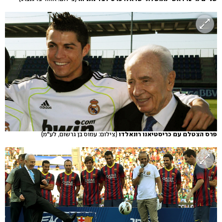
פרס הצטלם עם כריסטיאנו רונאלדו
(צילום: עמוס בן גרשום, לע"מ)