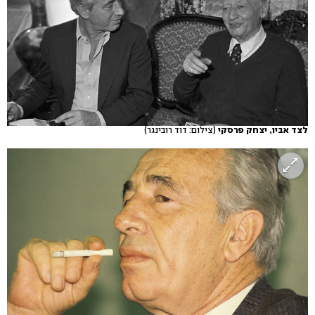
לצד אביו, יצחק פרסקי
(צילום: דוד רובינגר)