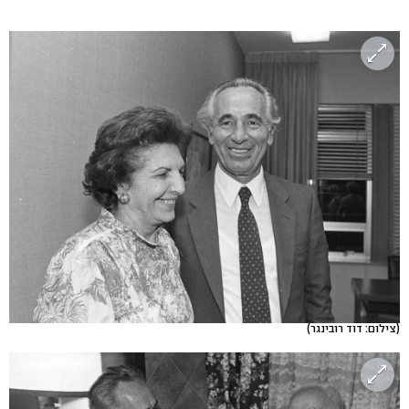
(צילום: דוד רובינגר)