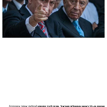
שניים מ-12 ראשי ממשלת ישראל. פרס לצד נתניהו
(צילום: אוהד צויגנברג)