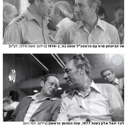
שר הביטחון פרס עם הרמטכ"ל מוטה גור, ב-1974
(צילום: משה מילנר, לע"מ)
לצד יגאל אלון בשנת 1977, שנת המהפך הראשון
(צילום: יוסי רוט)