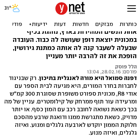
רכב או בעל? הכירו את נהגת
המירוץ של קיסריה
אחת הנשים המהירות בארץ, נוהגת בכיף
במכונית יוצאת דופן שעושה לה כבוד. העובדה
שבעלה לשעבר קנה לה אותה כמתנת גירושין,
הופכת את זה להרבה יותר מעניין
הלל פוסק
פורסם: 28.02.16, 13:04
דפנה סמואל היא מורה לאנגלית בתיכון
. רק שבניגוד
לחברות בחדר המורים, היא מגיעה לבית הספר עם
אודי R8, מכונית ספורט משופרת שסוגרת 300 קמ"ש
ומרעידה עור תוף ממרחק של קילומטרים. עניין של מה
בכך כשאת נשואה לחובב רכב עם המון כסף. או יותר
מדויק, כשאת מתגרשת ממנו ודואגת שרבע מהסכם
חלוקת הממון יוקדש לארבעה גלגלים ומנוע. ואיזה
גלגלים, ואיזה מנוע.