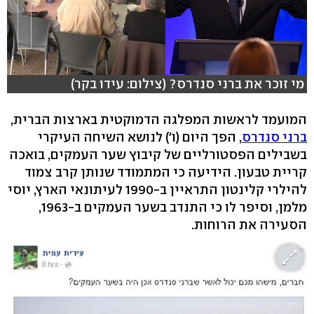
מי זוכר את ברני סנדרס? (צילום: עידו בקר)
המועמד לראשות המפלגה הדמוקטית בארצות הברית,
ברני סנדרס
, הפך היום (ו') לנושא השיחה העיקרי
בשבילים הפסטורליים של קיבוץ שער העמקים, בואכה
קריית טבעון. הידיעה כי המתמודד שנותן קרב צמוד
להילרי קלינטון התראיין ב-1990 לעיתונאי הארץ, יוסי
מלמן, וסיפר לו כי התנדב בשער העמקים ב-1963,
הסעירה את הרוחות.