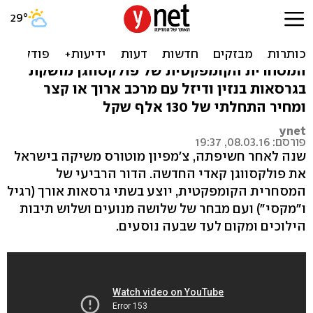
פולקסווגן קאדי בישראל -
החל מ-130 אלף שקל
המסחרית הקומפקטית של פולקסווגן מושקת
בגרסאות בנזין ודיזל עם מרכב ארוך או קצר
ומחיר התחלתי של 130 אלף שקל
ynet
פורסם: 08.03.16, 19:37
שנה לאחר חשיפתה, צ'מפיון מוטורס משיקה בישראל
את פולקסווגן קאדי החדשה. הדור הרביעי של
המסחרית הקומפקטית, יוצע בשתי גרסאות אורך (רגיל
ו"מקסי") ועם מבחר של שלושה מנועים ושלוש תיבות
הילוכים ומקום לעד שבעה נוסעים.