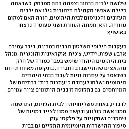
שלושת ילדיה ברחוב וצפתה בהם ממרחק. כשראתה
בלילה שאנשי הקהילה היהודית גילו את ילדיה
העזובים והכניסום לבית היתומים, חזרה האם למקום
מגוריה. היא, חמתה העוורת ושני פעוטיה נרצחו
באושויץ.
בעקבות חילופי השלטון הרבים במדינה, דיבר עמירם
ארבע שפות: יידיש, צ'כית, אוקראינית והונגרית. מנהל
בית היתומים היהודי שימש בעבר כמורה של חלק
מהנאצים שהתיישבו בהונגריה. בתקופה מאוחרת יותר
כשנאסר על עוזרות גויות לעבוד בבתי היהודים,
היתומים נשלחו לעבודה כ"עוזרות בית" בבתיהם של
המיוחסים. גם בתקופה זו בבית היתומים צייר עמירם.
לדבריו, באחת משליחויותיו לבית הג'וינט, התרשמה
ממנו אשת קולנוע ובקשה ממנו לצייר דמויות של
שחקנים ושחקניות על פלקטי ענק.
סיפור ההישרדות היומיומית התקיים גם בבית