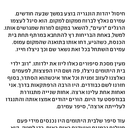
חיסול יהדות הונגריה בוצע במשך שבעה חודשים.
עמירם נאלץ לברוח ממקום למקום. הוא סיגל לעצמו
הרגלים "רעים", להשאר במקום למרות שמגרשים אותו.
למשל, באחת הבריחות רץ להתחבא במרתף תחת בית
הכנסת, כשהגיע, דחו אותו בתואנה שהמקום עמוס.
עמירם השתחל בכל זאת נשאר שם וכך ניצלו חייו.
מעין מסכת סיפורים כאלו ליוו את ילדותו. "רוב ילדי
בית היתומים ניצלו, פה ושם היו הפצצות, לפעמים
נאלצנו לעזוב זמנית וכל אחד איכשהוא הסתדר, בסוף
חזרנו לשם כבודדים. היו הרבה הרפתקאות בדרך. אני
ואחות אחת עלינו ארצה. אחות שנייה מתגוררת
בבודפסט עד היום. הורים יהודים אמצו אותה והתנגדו
לעלייתה ארצה”, סיפר עמירם.
עוד סיפר שלבית היתומים היו נכנסים מידי פעם
חיילים גרמנים וצועקים ראוס ראוס, רדו למטה. הוא