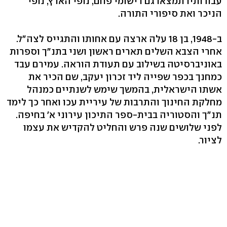
עבודותיו תמצאו גם רישומי פחם, נופי הארץ, נופי
הניכר ואת סיפורי התורה.
ב-1948, בן 18 עלה ארצה עם אחותו והתגייס לצה"ל.
אחרי הצבא השלים תארים ראשון ושני בתנ"ך וספרות
באוניברסיטה בשילוב עם תעודת הוראה. עמירם עבד
כמחנך בכפר שפייה ליד זכרון יעקב, שם הכיר את
אשתו הישראלית, בהמשך שימש לשנתיים כמנהל
מחלקת החינוך והתרבות של עיריית עכו ואחר כך לימד
תנ"ך והסטוריה בבית-ספר התיכון עירוני א' בחיפה.
לפני שלושים שנה פרש והחליט להקדיש את עצמו
לציור.