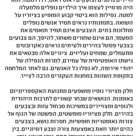
היה מדמיין לעצמו איך הילדים נופלים מלמעלה
למטה. נפילות הוא ביטוי קבוע המופיע בציוריו על
השואה. בתמונותיו נראים תמיד אנשים נופלים
מחלונות בתים. הצבעים אינם תמיד תואמים את
המעמד, הם אינם שחורים משחור, להיפך, הם צבועים
בצבעי פסטל בהירים ולעיתים נראים כאקרובטים
מתעמלים, שמחים ועליזים. ציורים אלה מבטאים את
גישתו האופטימית של עמירם, למרות הנפילה של
יהודי אירופה, לא נפלו כל האנשים. גם לאחר המלחמה
בתקופת השהות במחנות העקורים הרבה לצייר.
חלק מציורי נופיו מושפעים מתנועת האקספריוניזם
באומנות. הנושאים שבחר קשורים לתרבות היהודית
ולנופים ומצויירים במשיכות מכחול עזות ובצבעים
בהירים. חלק מציוריו מופשטים, הפשטה של הנוף אל
צורות גאומטריות חופשיות, חסרות נושא, בצבעים
כהים יותר וזאת באמצעות צורה וצבע דמיוניים. בין