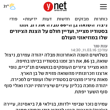
סיפור ההישרדות המדהים של
יהודה עמירם
ניצול השואה בן ה-86 מבלה את רוב זמנו
בסטודיו מצייר, ועדיין חולם על הצגת הציורים
שלו במוזיאוני העולם
ענת טנר
עודכן: 11.03.16, 14:30
בשלושים השנה האחרונות מבלה יהודה עמירם, ניצול
שואה, בן 86, את רוב זמנו בסטודיו בביתו בחיפה.
הוא מצייר ציורים העוסקים בנושאים תנ"כיים, נופי
ארצנו וזכרונותיו מהשואה מזוית של בן הארץ.
מאות ציוריו מוצגים בסטודיו שלו ועומדים למכירה.
יהודה מחכה בכליון עיניים שיצירותיו יוכרו ואולי סוף
סוף השער יפתח.
עמירם נזכר שבימי ילדותו, בגילאי 7,8 ביאסינה, עיירה