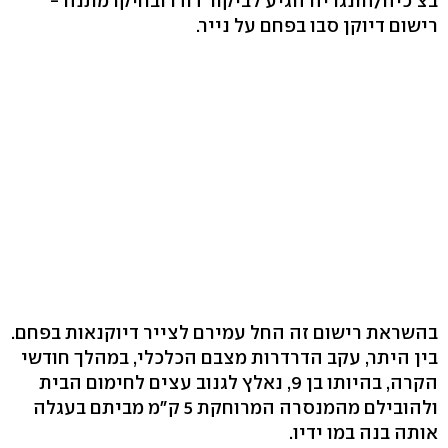
בצ'כיה/הונגריה הגיע לביקור דודו ובחיקו מתנה -
רישום דיוקן סבו בפחם על נייר.
בהשראת רישום זה החל עמירם לצייר דיוקנאות בפחם.
בין היתר, עקב הדרדרות מצבם הכלכלי, במהלך חודשי
הקרה, בהיותו בן 9, נאלץ לגנוב עצים לחימום הבית
ולהובילם מהמנסרה המרוחקת 5 ק"מ מביתם בעגלה
אותה בנה במו ידיו.