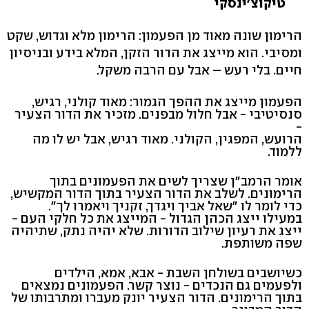
טיקוצ'ינסקי
הרימון שונה מאוד מן הפעמון: הרימון מלא וגדוש, שקט
ומסיבי. הוא מייצג את הדור הזקן, המלא בידע ובניסיון
חיים. בלי רעש – אבל עם הרבה משקל.
הפעמון מייצג את ההפך הגמור: מאוד קולני, רגיש,
סנסיטיבי - אבל חלול מבפנים. מזכיר את הדור הצעיר
-
הרועש, המפגין, הקולני. מאוד רגיש, אבל יש לו מה
ללמוד.
אומר הרמב"ן שצריך לשים את הפעמונים בתוך
הרימונים. לשלב את הדור הצעיר בתוך הדור המקשיש,
כדי לומר לו "שאל אביך ויגדך, זקניך ויאמרו לך".
במעילו ייצג הכהן הגדול - המייצג את כל חלקי העם -
ייצג את רעיון שילוב הדורות. שלא יהיה נתק, שתיהיה
שפה משותפת.
כשיושבים בשולחן השבת - אבא, אמא, הילדים
ולפעמים גם הנכדים - נוצר קשר. הפעמונים נמצאים
בתוך הרימונים. הדור הצעיר יונק מעברו ומתרבותו של