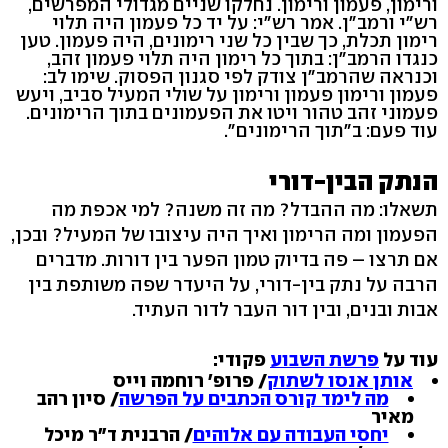
ורימון, פעמון ורימון. נחלקו שניים מגדולי המפרשים,
רש"י ורמב"ן. אמר רש"י: על יד כל פעמון היה תלוי
רימון תכלת, כך שבין כל שני רימונים, היה פעמון. טען
כנגדו הרמב"ן: בתוך כל רימון היה תלוי פעמון זהב,
וכנראה שהרמב"ן צודק לפי סגנון הפסוק. שימו לב:
פעמון ורימון פעמון ורימון על שולי המעיל סביב, ויעש
פעמוני זהב טהור ויטו את הפעמונים בתוך הרימונים.
עוד פעם: ב"תוך הרימונים".
הנתק הבין-דורי
תשאלו: מה ההבדל? מה זה משנה? למי אכפת מה
הפעמון ומה הרימון ואיך היה עיצובו של המעיל? ובכן,
אם תרצו – פה בדיוק טמון הפער בין דורות. מדברים
הרבה על נתק בין-דורי, על היעדר שפה משותפת בין
אבות ובנים, ובין דור העבר לדור העתיד.
עוד על
פרשת השבוע
פקודי:
אותן אנסו לשתוק
/ פרופ' רוחמה וייס
מה לימד קורס הכתבים על הפרשה
/ סיון רהב
מאיר
יחסי העבודה עם אלוהים
/ הרבנית ד"ר מיכל