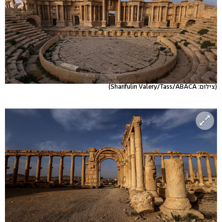
(צילום: Sharifulin Valery/Tass/ABACA)