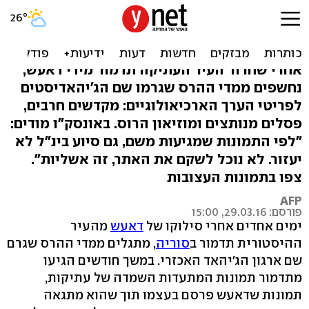
כואב הלב: היקף הרס
העתיקות של דאעש נחשף
אחרי שחרור העיר העתיקה תדמור מידי דאעש,
נחשפים ממדי ההרס שגרמו שם הג'יהאדיסטים
לפריטי הערך הארכיאולוגיים: מקדשים חרבים,
פסלים מנותצים ומוזיאון הרוס. באונסק"ו מודים:
"לפי התמונות שמגיעות משם, גם סיוע בינ"ל לא
יעזור. לא נוכל לשקם את האתר, זה אשליות".
צפו בתמונות העצובות
AFP
פורסם: 29.03.16, 15:00
ימים אחדים אחרי סילוקו של
דאעש
מהעיר
ההיסטורית תדמור ב
סוריה
, מתגלים ממדי ההרס שגרם
שם ארגון הג'יהאד האכזרי. במשך חודשים הגיעו
מתדמור תמונות המתעדות השמדה של עתיקות,
תמונות שדאעש פרסם בעצמו תוך שהוא מתגאה