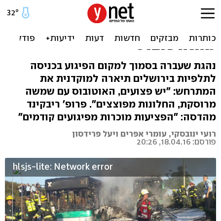
השיחה למד"א: "החלון
מרוסק, פצועים יורדים
מהאוטובוס"
נהגת שעברה בסמוך למקום הפיגוע בכניסה
לתלפיות בירושלים תיארה למוקדנית את
המתרחש: "יש פצועים, האוטובוס עם שמשה
מרוסקת, החלונות מפוצצים". פרופ' ריבקינד
מהדסה: "הפציעות מוכרות מפיגועים קודמים"
רועי ינובסקי, עומרי אפרים ויעל פרידסון
פורסם: 18.04.16, 20:26
hlsjs-lite: Network error