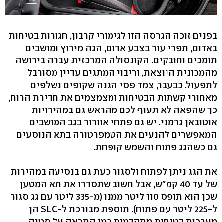
בפנים זוכה הגרסה הזו לגימורי קרבון, חגורות בטיחות
באדום, תפרי עור בצבע אדום, הגה מירוץ ומושבים
תומכים וחובקים. הקונסולה המרכזית עברה בירושה
מהמכונית היוצאת, וריבוי המתגים עדיין מסורבל
לתפעול. כבעבר, צמד פסי הגנה שקופים נשלפים
מאחורי קשתות הבטיחות ומצמצמים את חדירת הרוח,
כך שהפאה לא תעוף לכם מהראש גם במהירויות
אוטובאן גרמני. יש גם פתחי אוורור בגב המושבים
המאפשרים להנעים את הטמפרטורה בתא הנוסעים
גם כשהגג פתוח והשמש קופחת.
את הגג ניתן לפתוח ולסגור כעת גם בנסיעה במהירות
של עד 40 קמ"ש, אבל חשוב שתסדרו את תא המטען
שכן הוא תופס 110 ליטר ממנו (מ-335 ליטר עם גג סגור
ל-225 ליטר עם פתוח). תוספת מבורכת ל-SLC הן
מערכות בטיחות מתקדמות כמו התראה על סטיה