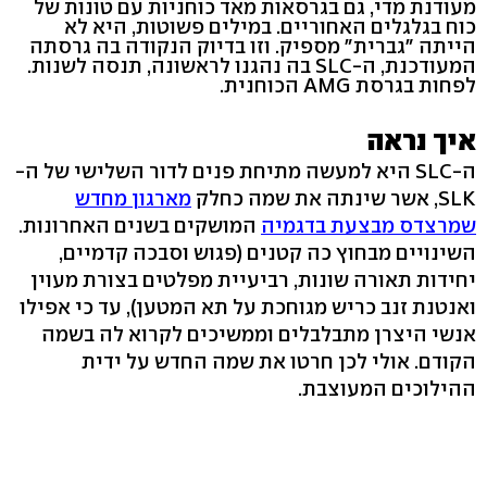
מעודנת מדי, גם בגרסאות מאד כוחניות עם טונות של
כוח בגלגלים האחוריים. במילים פשוטות, היא לא
הייתה "גברית" מספיק. וזו בדיוק הנקודה בה גרסתה
המעודכנת, ה-SLC בה נהגנו לראשונה, תנסה לשנות.
לפחות בגרסת AMG הכוחנית.
איך נראה
ה-SLC היא למעשה מתיחת פנים לדור השלישי של ה-
SLK, אשר שינתה את שמה כחלק
מארגון מחדש
שמרצדס מבצעת בדגמיה
המושקים בשנים האחרונות.
השינויים מבחוץ כה קטנים (פגוש וסבכה קדמיים,
יחידות תאורה שונות, רביעיית מפלטים בצורת מעוין
ואנטנת זנב כריש מגוחכת על תא המטען), עד כי אפילו
אנשי היצרן מתבלבלים וממשיכים לקרוא לה בשמה
הקודם. אולי לכן חרטו את שמה החדש על ידית
ההילוכים המעוצבת.