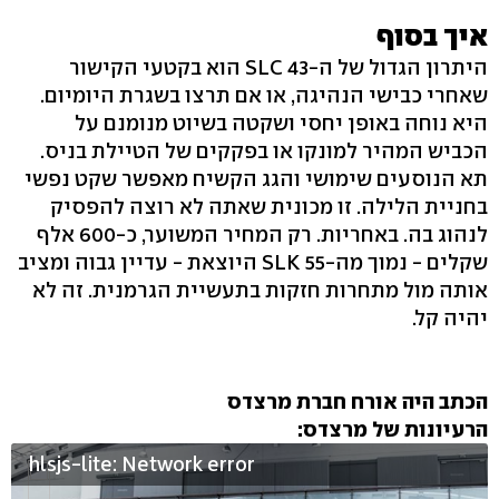
איך בסוף
היתרון הגדול של ה-SLC 43 הוא בקטעי הקישור
שאחרי כבישי הנהיגה, או אם תרצו בשגרת היומיום.
היא נוחה באופן יחסי ושקטה בשיוט מנומנם על
הכביש המהיר למונקו או בפקקים של הטיילת בניס.
תא הנוסעים שימושי והגג הקשיח מאפשר שקט נפשי
בחניית הלילה. זו מכונית שאתה לא רוצה להפסיק
לנהוג בה. באחריות. רק המחיר המשוער, כ-600 אלף
שקלים - נמוך מה-SLK 55 היוצאת - עדיין גבוה ומציב
אותה מול מתחרות חזקות בתעשיית הגרמנית. זה לא
יהיה קל.
הכתב היה אורח חברת מרצדס
הרעיונות של מרצדס:
hlsjs-lite: Network error