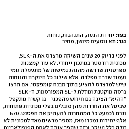
בעד:
יחידת הנעה, התנהגות, נוחות
נגד:
תא נוסעים מיושן, מחיר
לפני בדיוק 20 שנים השיקה מרצדס את ה-SLK,
מכונית רודסטר במתכון ייחודי. לא עוד קמצנות
ספרטנית שדרשה מהנהג גמישות של מתעמלת גומי
ועמוד שדרה מפלדה, אלא שילוב כל היוקרה והנוחות
שיש למרצדס להציע בתוך מבנה קומפקטי. אם תרצו,
גרסה מוקטנת ומוזלת ל-SL המפורסמת. ה-SLK
"ההיא" הציגה גם חידוש מהפכני - גג קשיח מתקפל
שביטל את החרדות מהן סובלים בעלי מכוניות פתוחות,
וגרם לכמעט כל המתחרות להעתיק את הפטנט. 670
אלף יחידות נמכרו מאז, מספר מרשים מאד למכונית לא
זולה כלל ועיקר, וכזה שהפך אותה לאחת הפופולאריות