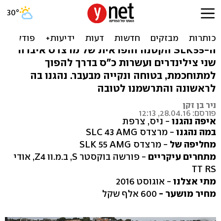
מרצדס SLC 43 בהשקה -
פחות כוח, יותר תחכום
ה-SLK55 הקטנה והפראית של מרצדס איבדה
שני צילינדרים ועשרות כ"ס בדרך להפוך
למתוחכמת, בטוחה ונקייה מבעבר. נהגנו בה
לראשונה והתרשמנו לטובה
ניר בן זקן
פורסם: 28.04.16, 12:13
איפה נהגנו
- ניס, צרפת
במה נהגנו
- מרצדס SLC 43 AMG
מחליפה של
- מרצדס SLK 55 AMG
מתחרים עיקריים
- פורשה בוקסטר S, ב.מ.וו Z4, אודי
TT RS
מתי אצלנו
- אוגוסט 2016
מחיר מושער -
600 אלף שקל