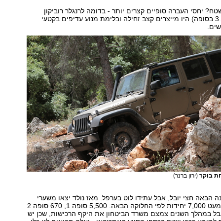
טח? יחסי העברה סופיים קצרים יותר - בדומה לרנגלר רוביקון
(4.10 לעומת 3.73 בסופה) היו מייצרים קצב זחילה ובלימת מנוע עדיפים בקטעי
שים.
חת בוקר
(ירון ברנר)
ה הבאה חצי יובל, אבל עתידו לוט בערפל. מאז נולד יצאו משערי
המפעל בנצרת כמעט 7,000 יחידות לפי החלוקה הבאה: 5,500 סופה 1, 670 סופה 2
80 סופה 3. אבל במהלך השנים צמצם משרד הביטחון את היקף הרכישות, שכן יש