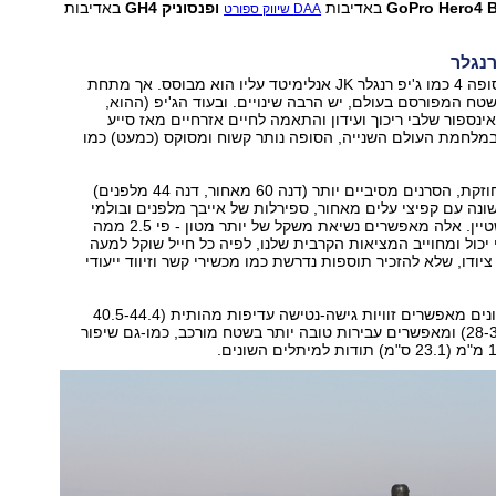
GoPro Hero4 B
באדיבות
ופנסוניק GH4
באדיבות
DAA שיווק ספורט
רנגלר
חיצונית נראה הסופה 4 כמו ג'יפ רנגלר JK אנלימיטד עליו הוא מבוסס. אך מתחת
טח המפורסם בעולם, יש הרבה שינויים. ובעוד הג'יפ (ההוא,
ינספור שלבי ריכוך ועידון והתאמה לחיים אזרחיים מאז סייע
מלחמת העולם השנייה, הסופה נותר קשוח ומסוקס (כמעט) כמו
שלדת הסולם מחוזקת, הסרנים מסיביים יותר (דנה 60 מאחור, דנה 44 מלפנים)
נה עם קפיצי עלים מאחור, ספירלות של אייבך מלפנים ובולמי
זעזועים של בילשטיין. אלה מאפשרים נשיאת משקל של יותר מטון - פי 2.5 ממה
יכול ומחוייב המציאות הקרבית שלנו, לפיה כל חייל שוקל למעה
פלוס ציודו, שלא להזכיר תוספות נדרשת כמו מכשירי קשר וזיווד ייעודי
פגושי מתכת חסונים מאפשרים זוויות גישה-נטישה עדיפות מהותית (40.5-44.4
מעלות לעומת 28-35) ומאפשרים עבירות טובה יותר בשטח מורכב, כמו-גם שיפור