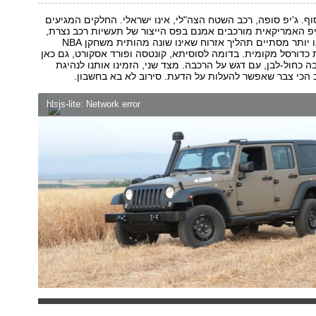
וף. ג'יפ סופה, רכב השטח הצה"לי, אינו ישראלי. החלקים המגיעים
פ האמריקאית מורכבים אמנם בפס הייצור של תעשיות רכב נצרת,
אבל שם פחות או יותר מסתיים תהליך אזרוח שאינו שונה מהותית משחקן NBA
כדורסל מקומית. בדומה לסוסיתא, קונטסה ופורד אסקורט, גם כאן
 כחול-לבן, עם דגש על הרכבה. מצד שני, הזמינו אותנו לנהיגת
 הכי צבר שאפשר להעלות על הדעת. סירוב לא בא בחשבון.
hlsjs-lite: Network error