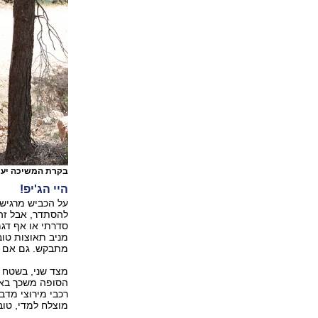
בקרת המשיכה יעיל
היי הג'יפ!
על הכביש מרגיש 
להסתדר, אבל זה 
סדרתי או אף דגמ
מניב תאוצות טוב
מתבקש. גם אם מ
מצד שני, בשטח מ
הסופה משכך באופ
רכבי מירוצי מדבר
מוצלח למדי, טו