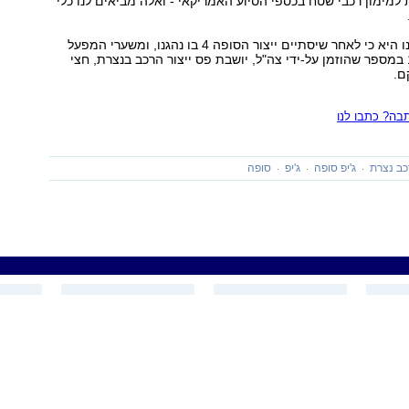
ת למימון רכבי שטח בכספי הסיוע האמריקאי - ואלה מביאים לנו כלי
המשמעות לצערנו היא כי לאחר שיסתיים ייצור הסופה 4 בו נהגנו, ומשערי המפעל
יצא הרכב ה-180 במספר שהוזמן על-ידי צה"ל, יושבת פס ייצור הרכב בנצרת, חצי
ם.
ה? כתבו לנו
כב נצרת
ג'יפ סופה
ג'יפ
סופה