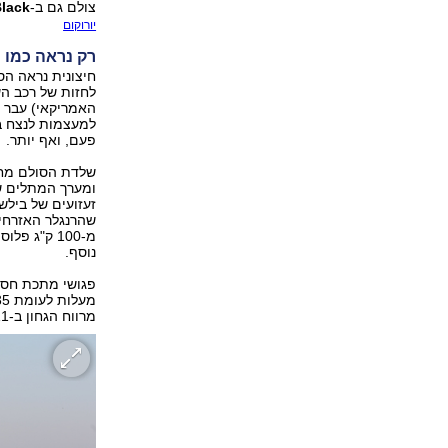
צולם גם ב-
lack
יורוקום
רק נראה כמו 
לחזות של רכב הש
האמריקאי) עבר א
למעצמות לנצח ב
פעם, ואף יותר.
ומערך המתלים שו
שהרנגלר האזרחי 
מ-100 ק"ג 
נוסף.
מרווח הגחון ב-11 מ"מ (23.1 ס"מ) תודות למיתלים השונים.