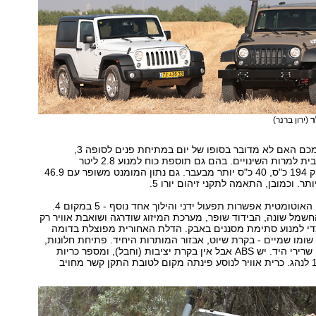
ר
(ירון ברנר)
ואם שאלתם עצמכם האם לא מדובר בסופו של יום במתיחת פנים לסופה 3,
התשובה לכך חיובית למרות השינויים. בהם גם תוספת כוח למנוע 2.8 ליטר
טורבו-דיזל המפיק 194 כ"ס, 40 כ"ס יותר מבעבר. גם נתון המומנט משופר עם 46.9
לתיבת ההילוכים האוטומטית אפשרות תפעול ידני והילוך אחד נוסף - 5 במקום 4.
שמל שונה, הבידוד שופר, מערכת המיזוג שודרגה ושואבת אוויר רק
די למנוע סתימת מסננים באבק. הדלת האחורית מפוצלת בדומה
- שומו שמיים - בקרת שיוט, אבזור המותרות היחיד. פתיחת חלונות,
כיוון מראות? עם שרירי היד. יש ABS אבל אין בקרת יציבות (וחבל), ומספר כריות
האוויר עומד על 1 לנהג. כרית אוויר לנוסע פינתה מקום לטובת התקן קשר מחויב