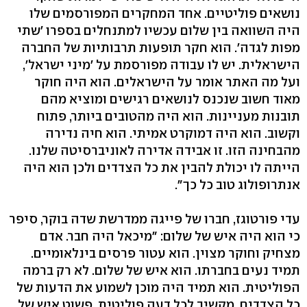
נושאים פוליטיים. אחד המחקרים המפורסמים שלו
היה השוואה בין שלום עכשיו למתנחלים בספרו 'שתי
מפות לגדה'. הוא חקר תופעות תרבותיות של החברה
הישראלית. יש לו עבודה מפורסמת על 'מיני ישראל',
ועל מה האתר אומר על הישראלים. הוא היה חוקר
מאוד חשוב שנכנס לנושאים רגישים ומוציא מהם
תובנות מעניינות. הוא היה מהטובים ביותר, פתוח
וקשוב. הוא היה דמוקרט אמיתי. הוא חיה נדירה
מהבחינה הזו. זו אבידה אדירה לאוניברסיטה שלנו.
הייתה לו יכולת להבין את כל הצדדים ולכן הוא היה
אנתרופולוג טוב כל כך".
עדי פורטוגז, חברו של פייגה ממדרשת שדה בוקר, סיפר
כי הוא היה איש של שלום: "מיכאל היה חבר. אדם
מצחיק וחוקר מצוין. הוא עטור פרסים בינלאומיים.
תמיד נעים בחברתו. הוא איש של שלום. לא רק ברמה
הפוליטית. הוא תמיד היה מוכן לשמוע את הדעות של
כל הצדדים. מקשיב לכל דעה פוליטית. פשוט איש של