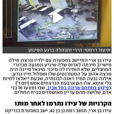
תיעוד דרמטי: הירי והבהלה ברגע הפיגוע
עידו בן ארי התיישב במסעדה עם ילדיו ונרצח. מילה
מישייב חיכתה לארוס שלה שיגיע ונפגעה מכדורי
המחבלים, שלא הותירו לה סיכוי. מיכאל פייגה היה
מרצה אהוב על הסטודנטים שלו ומסלול חייו נגדע.
אילנה נבעה תמיד דאגה לבנותיה, שכעת ייאלצו לחיות
בלי אימא. אלו הם ארבעת הנרצחים אמש (יום ד')
ב
פיגוע במתחם שרונה בתל אביב
, שבו נפצעו 16 בני
אדם, שלושה מהם עדיין מאושפזים בבית החולים.
הקרניות של עידו נתרמו לאחר מותו
עידו בן ארי, תושב רמת גן בן 42, ישב במסעדת בנדיקט