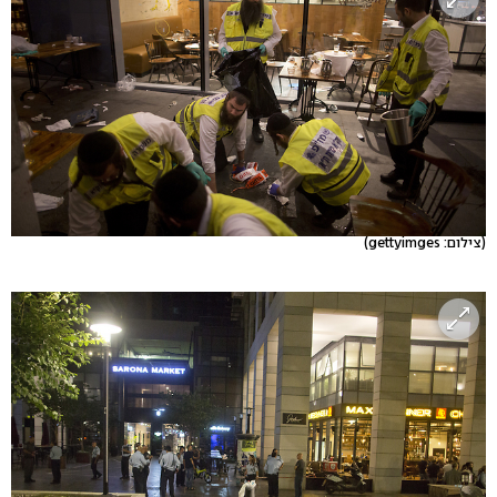
(צילום: gettyimges)