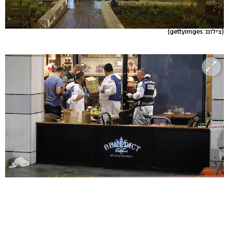
(צילום: gettyimges)