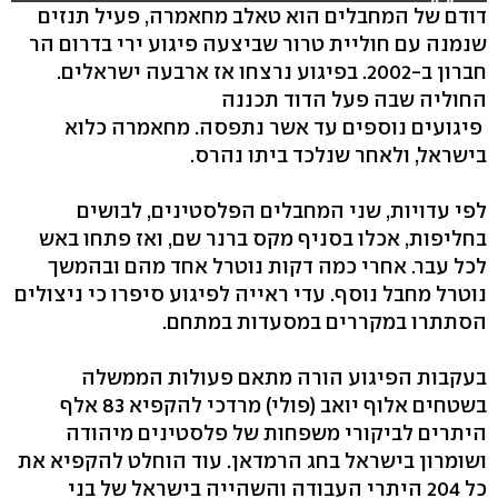
צה"ל)
דודם של המחבלים הוא טאלב מחאמרה, פעיל תנזים
שנמנה עם חוליית טרור שביצעה פיגוע ירי בדרום הר
חברון ב-2002. בפיגוע נרצחו אז ארבעה ישראלים.
החוליה שבה פעל הדוד תכננה
פיגועים נוספים עד אשר נתפסה. מחאמרה כלוא
בישראל, ולאחר שנלכד ביתו נהרס.
לפי עדויות, שני המחבלים הפלסטינים, לבושים
בחליפות, אכלו בסניף מקס ברנר שם, ואז פתחו באש
לכל עבר. אחרי כמה דקות נוטרל אחד מהם ובהמשך
נוטרל מחבל נוסף. עדי ראייה לפיגוע סיפרו כי ניצולים
הסתתרו במקררים במסעדות במתחם.
בעקבות הפיגוע הורה מתאם פעולות הממשלה
בשטחים אלוף יואב (פולי) מרדכי להקפיא 83 אלף
היתרים לביקורי משפחות של פלסטינים מיהודה
ושומרון בישראל בחג הרמדאן. עוד הוחלט להקפיא את
כל 204 היתרי העבודה והשהייה בישראל של בני