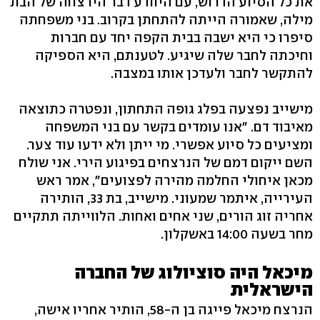
את כל הסיוע הדרוש, עם היוודע דבר הירצחה של הבת
מילה, שאמורה הייתה להתחתן בקרוב. בני משפחתה
סיפרו כי היא ישבה בבית הקפה יחד עם חברות
וחיכתה לחבר שלה שיגיע. לטענתם, היא הספיקה
להתקשר לחבר ולעדכן אותו במצבה.
מישייב נפצעה בפלג גופה התחתון, ונפטרה כתוצאה
מאיבוד דם. "אנו עומדים בקשר עם בני המשפחה
ומציעים כל סיוע אפשרי. מי ייתן ולא ידעו עוד צער.
השם ייקום דמם של הנרצחים בפיגוע הירי. אני שולח
מכאן איחולי החלמה מהירה לפצועים", אמר ראש
העירייה, איתמר שמעוני. מישייב, בת 33, הותירה
אחריה זוג הורים, שני אחים ואחות. הלווייתה תתקיים
מחר בשעה 14:00 באשקלון.
מיכאל היה סוציולוג של החברה
הישראלית
הנרצח מיכאל פייגה בן ה-58, הותיר אחריו אישה,