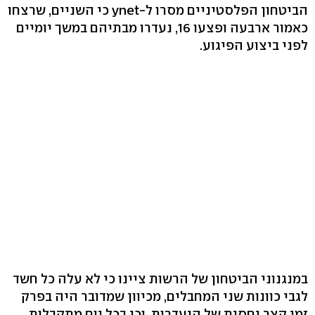
הביטחון הפלסטיניים מסרו ל-ynet כי השניים, שרצחו
כאמור ארבעה ופצעו 16, נעדרו מבתיהם במשך יומיים
לפני ביצוע הפיגוע.
במנגנוני הביטחון של הרשות ציינו כי לא עלה כל חשד
לגבי כוונות שני המחבלים, מכיוון שמדובר היה בפרק
זמן קצר יחסית של היעדרות, וכי בכל יום מתקבלות