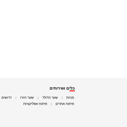
כלים ושירותים
מניות
שער הדולר
שער היורו
דרושים
|
|
|
|
פיתוח אתרים
פיתוח אפליקציות
|
|