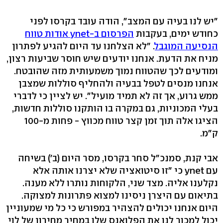
"יש לנו בעיה עם המצב", הודה עובד בקרסו לפני
כחודש ימים, בעקבות
הפרסום ב-ynet אודות טווח
הנסיעה המוגבל
. "לא הצלחנו עד היום להגיע לפתרון
מניח את הדעת. אנחנו יודעים שיש חוסר שביעות רצון,
ומודעים לכך שהטווח נמוך משמעותית מזה שהובטח.
אנחנו מנסים לטפל בבעיה ולהחליף סוללות שמצבן
ממש גרוע, אך זה לא תמיד מועיל". יש לציין כי לדברי
בעלי המכוניות, גם במקרה בו הותקנו סוללות חדשות,
הציגו אלה תוך זמן קצר טווח מכווץ - פחות מ-100
ק"מ.
אבי קנת, סמנכ"ל סחר בקרסו, מסר היום (ב') בשיחה
עם ynet כי "זו סיטואציה שלא יצרנו אותה אלא
נקלענו אליה. מצד שני, הלקוחות נותרו ללא מענה.
בתיאום עם היצרן ניסינו למצוא פתרונות למצוקה.
היום אנחנו יכולים להצהיר במפורש כי כל מי שמעוניין
יכול למכור לנו את הפלואנס שלו במחיר מחירון של לוי