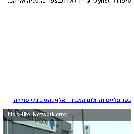
סיפרו ל-ynet כי עדיין לא התבצעה כל פניה אליהם.
בטר פלייס והחלום האבוד - אלף נהגים בלי סוללה
hlsjs-lite: Network error