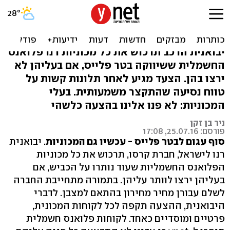
בטר פלייס והסיום העגום -
קרסו תרכוש ותשמיד
יבואנית הרכב תרכוש את כל מכוניות רנו פלואנס
החשמלית ששיווקה בטר פלייס, אם בעליהן לא
ירצו בהן. הצעד מגיע לאחר תלונות קשות על
טווח נסיעה שהתקצר משמעותית. בעלי
המכוניות: לא פנו אלינו בהצעה כלשהי
ניר בן זקן
פורסם: 25.07.16, 17:08
סוף עגום לבטר פלייס - עכשיו גם המכוניות
. יבואנית
רנו לישראל, חברת קרסו, תרכוש את כל מכוניות
הפלואנס החשמליות שעוד נותרו על הכביש, אם
בעליהן ירצו לוותר עליהן. בתמורה מתחייבת החברה
לשלם עבורן מחיר מחירון בהתאם למצבן. לדברי
היבואנית, ההצעה תקפה לכל לקוחות המכונית,
פרטיים ומוסדיים כאחד. לקוחות פלואנס חשמלית