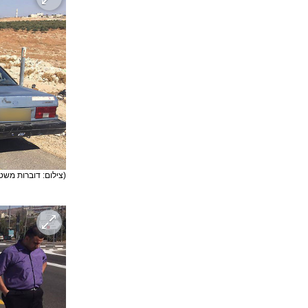
(צילום: דוברות משט