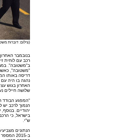
(צילום: דוברות משט
בנובמבר האחרון א
רכב עם לוחית זי
ב"משטובה". במרס
"משטובה", כאשר 
דריסה באותו המ
נהגה בו היה עם 
האחרון בגוש עצי
שלושה חיילים נ
"המפגע הבודד רו
הנמוך לרכב יש ל
יהודיים. בנוסף,
בישראל, כי הרכב
ש"י.