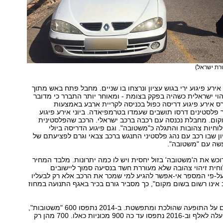
רת ישראל)
ירע פיגוע ירי בגוש עציון ונרצחו בו שניים. מחבל פתח באש מתוך
הוי ישראלית כשהיה בפקק בצומת - ומאוחר יותר התברר כי מדובר
 אירע פיגוע דריסה כפול בכניסה לקריית ארבע באמצעות
פלסטינים דרסו תושבים שעמדו בטרמפיאדה. ביוני אירע פיגוע
קום. מחבלת נכנסה עם רכבה ברכב ישראלי. הרכב שהפלסטינית
לוחיות צהובות והתגלה כ"משטובה". וגם פיגוע הדריסה ביולי
ון שבו רכב עם נהג פלסטיני התנגש ברכב צבאי וגרם לפציעתם של
עשה עם "משטובה".
כש את ה'משטובה' בזול יחסית ויש לו כמה יתרונות. מלבד המחיר
וחית זיהוי צהובה שלא מעוררת חשד בנסיעה סמוך ליישובים
 על-פי המספר אי-אפשר להגיע למי שמכר את הרכב אלא רק לבעליו
 אינו רשום בשום מקום", כך מסביר גורם בכיר באגף התנועה במחוז
הנתונים מצביעים על התופעה שהולכת ומתפשטת. ב-2014 נתפסו 600 "משטובות",
ב-2015 המספר עלה לאלף וב-2016 נתפסו עד כה 900 מכוניות כאלו. 700 מהן רק