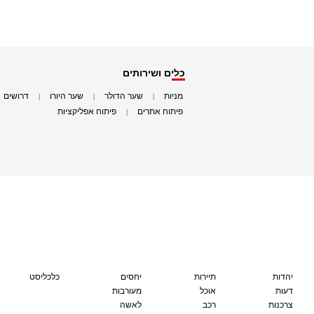
כלים ושירותים
מניות
שער הדולר
שער היורו
דרושים
|
|
|
|
פיתוח אתרים
פיתוח אפליקציות
|
|
יהדות
תיירות
יחסים
כלכליסט
דעות
אוכל
מעורבות
צרכנות
רכב
לאשה