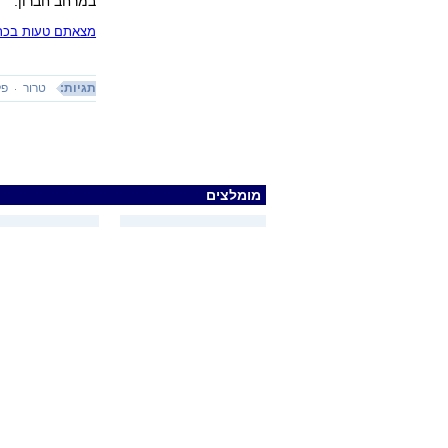
במרחב חברון.
מצאתם טעות בכתב
תגיות:
טרור
פל
מומלצים