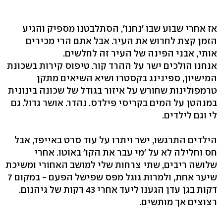
אז אחרי שבוע שבו ׳נחנו׳, הסתלבטנו מספיק והגיע
הזמן קצת לחרוש את העיר. אבל אתם הרי מכירים
אותי, אבני הפינה של העיר זה לחלשים.
אנחנו הולכים ישר על ההרד קור. טיפוס קירות בשכונת
המישיון, ספינינג בקסטרו ושיא השיאים מתקן
טרמפולינות שחורש על איזור בגודל של שכונה בינונית
במנהטן על המים בקריסי פילדס. נהדר. אושר גדול. גם
לי וגם לילדים.
הילדים התרגשו, ישר ויתרו על עוד סרט באייפד, אבל
חס וחלילה לא על ׳מי עבר את הקו׳ באוטו. אחרי
שלושה ריבים, שתי צרחות שלי למושב האחורי ומשיכת
שיער אחת, ולמרות גוגל מפס שפישל הפעם - במקום 7
דקות בגן עדן הגענו ליעד אחרי 43 דקות של גיהנום.
רצוצים אך מותשים.