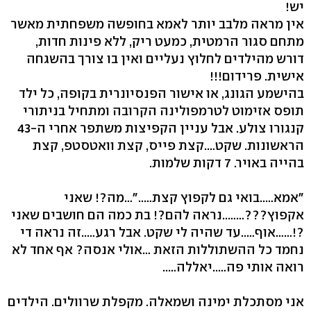
יש!
אין מראה מלבב יותר לאמא בחופשה משפחתית מאשר
מתחם סגור הרמטית, כמעט ריק, ללא פינות חדות,
דורש מהילדים לחלוץ נעליים ואין בו צורך בהשגחה
אישית. פרידום!!!
בהישמע הגונג, או אישור הפנסיונרית בקופה, כל ילד
תופס אזימוט לטרמפולינה הקרובה ומתחיל בניתורי
קנגורו צולע. אבל עניין הקפיצות משתפר אחרי ה-43
הראשונות. שקט….קצת פייס, קצת וואטסטפ, קצת
בהייה באויר. 7 דקות שלמות.
״אמא…..בואי גם לקפוץ קצת…..״…מה?! שאני
אקפוץ???……..נראה להם?! בת כמה הם חושבים שאני
?!……אוף…..עד שהיה לי שקט. אבל רגע…..זה נראה די
נחמד כל ההשתוללות הזאת …אולי אנסה? אף אחד לא
רואה אותי פה…..יאללה…..
אני מסתכלת ימינה ושמאלה. מקפלת שרוולים. הילדים