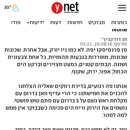
הלב בניו יורק, רצפת האגן בסן
פרנסיסקו
None
חן דודקביץ'
פורסם: 26.08.16, 05:22
סן פרנסיסקו יפה. לא כמו ניו יורק, אבל אחרת. שכונות
שכונות, מופרדות בגבעות תהומיות, כל אחת צבעונית
ושונה. הבתים קטנים, כמעט מצוירים וברקע הים
הכחול, אפור, ירוק, שקוף.
אנחנו פה רגועים, בדירת רווקים שאליה הצלחנו
להכניס את חמישתנו. כי הרי עדיף וואן בדרום עם
מקלחת ראש גשם על 3 בדרום עם סתם טוש פושטי.
נושמים את הירוק וריח הים פנימה כשבבוקר אין ממש
למה למהר.
טוב, זה לא ממש נכון. מכיוון שאת גשר הזהב, רחוב