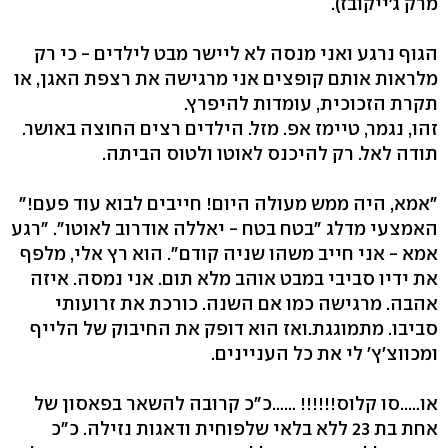
מרק ג׳ייקובז).
הגוף נרגע ואני מנסה לא ליישר מבט לילדים - כי רק
מלראות אותם קופצים אני מרגישה את רצפת האגן, או
תקרת הזכוכית, עומדות להיפרץ.
זהו, נגמר, טיימז אפ. מזל. הילדים רצים החוצה באושר.
תודה לאל. רק להיכנס לאוטו ולטוס הביתה.
״אמא, היה ממש מעולה היום! חייבים לבוא עוד פעם!״
האמצעי מדלג ״בטח בטח - יאללה אודרוב לאוטו״. ״רגע
אמא - אני חייב משהו שניה קודם״. הוא רץ אלי, מלפף
את ידיו סביבי במבט אוהב מלא תום. אני נמסה. איזה
אהבה. מרגישה כמו אם השנה. כורכת את זרועותי
סביבו. מתמוגגת.ואז הוא דופק את החיבוק של הלייף
ומכווצ׳ץ׳ לי את כל העניינים.
או…..סו קלוס!!!!!! ……כ״כ קרובה להשאר בפאסון של
אחת בת 23 ללא בלאי שלפוחית ודאגות נזילה. כ״כ