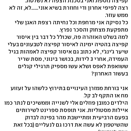
קפיצה נוספת ואני בסכנת הצפה לא נשלטת.
רצה לפיפי אחרון ודי וחוזרת בשיא אוני……לא, זה לא
ממש עוזר.
כל נסיקה אני מרחפת וכל נחיתה רצפת האגן שלי
מתפקעת מצחוק והסכר נפרץ.
למה בשלט האזהרה פה, שכולל כל דבר בין איסור
קפיצה בהטיה ימינה לאיסור קפיצה לטבעונים בעלי
שיער ג׳ינג׳י, לא כתוב גם איסור קפיצה לאמהות בגיל
העמידה, אחרי 3 לידות, בכושר בינוני, מסת שריר
ששואפת לאפס ושלא עשו מספיק תרגילי קגלים
בעשור האחרון?
אני בורחת ממזרן העינויים בתירוץ כלשהו על זעזוע
מח או התקף לב קל.
הילדים כמובן פוזלים אלי לשנייה וממשיכים לנתר כמו
איילות מסטוליות. אני תופסת ספרינט לשירותים
בפעם הרביעית ומתיישבת מהר בפינה לבדוק
שהשיטפון לא עשה את דרכו גם לנעליים (בכל זאת