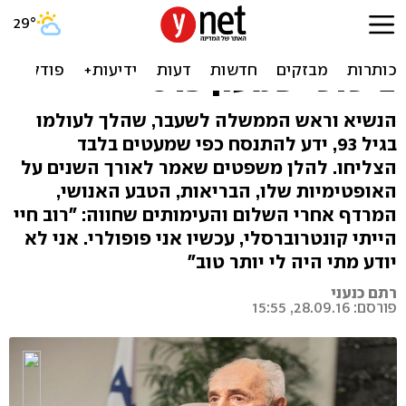
"אנשים שאין להם פנטזיה -
לא עושים דברים פנטסטיים".
ציטוטי שמעון פרס
הנשיא וראש הממשלה לשעבר, שהלך לעולמו
בגיל 93, ידע להתנסח כפי שמעטים בלבד
הצליחו. להלן משפטים שאמר לאורך השנים על
האופטימיות שלו, הבריאות, הטבע האנושי,
המרדף אחרי השלום והעימותים שחווה: "רוב חיי
הייתי קונטרוברסלי, עכשיו אני פופולרי. אני לא
יודע מתי היה לי יותר טוב"
רתם כנעני
פורסם: 28.09.16, 15:55