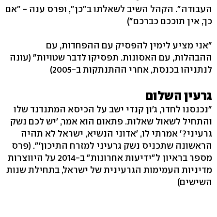
העבודה". הקהל השיב לשאלתו ב"כן", ופרס ענה - "אם
כך, אין תוככם כברכם")
"אני מציע לימין להפסיק עם ההפחדות, עם
ההבהלות, עם האסונות. תפסיקו לדבר שטויות" (עונה
לנתניהו בכנסת, אחרי ההתנתקות ב-2005)
גרעין השלום
"נכנסנו לחדר, ג'ון קנדי ישב על הכיסא המתנדנד שלו
והתחיל לשאול שאלות. פתאום הוא אמר, 'יש לכם נשק
גרעיני?' אמרתי לו, 'אדוני הנשיא, ישראל לא תהיה
הראשונה שתכניס נשק גרעיני למזרח התיכון'". (פרס
מספר בראיון ל"ידיעות אחרונות" ב-2014 על היווצרות
מדיניות העמימות הגרעינית של ישראל, בתחילת שנות
השישים)