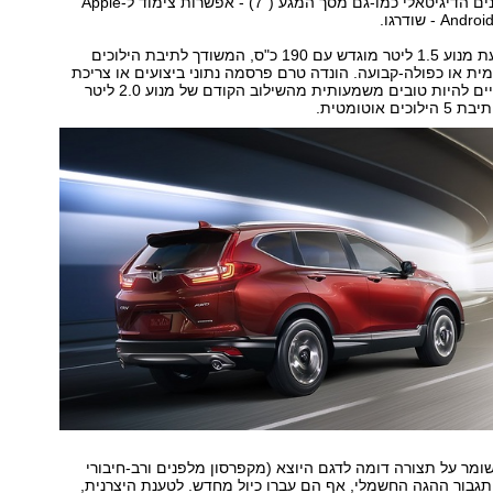
חדש ולוח המחוונים הדיגיטאלי כמו-גם מסך המגע ("7) - אפשרות צימוד ל-Apple
בחרטום מוצב כעת מנוע 1.5 ליטר מוגדש עם 190 כ"ס, המשודך לתיבת הילוכים
ית או כפולה-קבועה. הונדה טרם פרסמה נתוני ביצועים או צריכת
דלק, אך אלו צפויים להיות טובים משמעותית מהשילוב הקודם של מנוע 2.0 ליטר
מר על תצורה דומה לדגם היוצא (מקפרסון מלפנים ורב-חיבורי
תגבור ההגה החשמלי, אף הם עברו כיול מחדש. לטענת היצרנית,