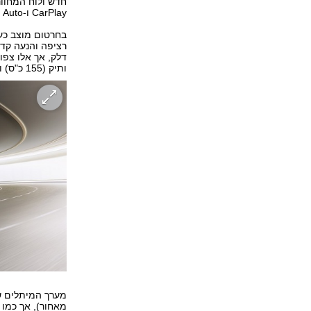
CarPlay ו-Android Auto - שודרגו.
רציפה והנעה קדמ
ותיק (155 כ"ס) ותיבת 5 הילוכים אוטומטית.
מערך המיתלים שו
מאחור), אך כמו 