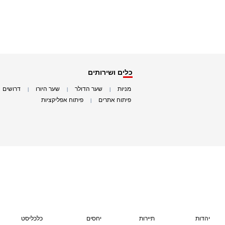
כלים ושירותים
מניות
שער הדולר
שער היורו
דרושים
|
|
|
|
פיתוח אתרים
פיתוח אפליקציות
|
|
יהדות
תיירות
יחסים
כלכליסט