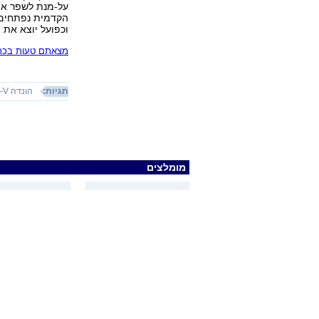
על-מנת לשפר את
הקדמית נפתחים 
וכפועל יוצא את 
מצאתם טעות בכתב
תגיות:
הונדה CR-V
מומלצים