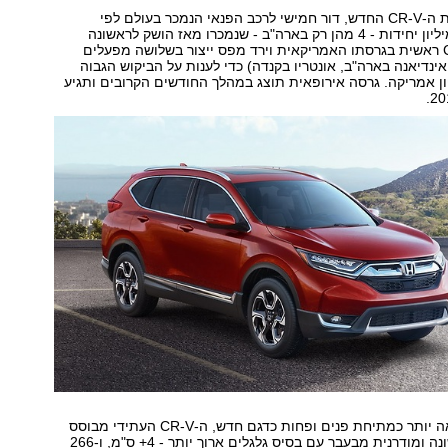
הונדה חושפת את ה-CR-V החדש, דור חמישי לרכב הפנאי הנמכר בעולם לפי
היצרנית, עם 7 מיליון יחידות - 4 מהן רק בארה"ב - שנמכרו מאז הושק לראשונה
ב-1995. ה-CR-V ראשית בגרסתו האמריקאית וירד מפס ייצור בשלושה מפעלים
אינדיאנה בארה"ב, אונטריו בקנדה) כדי לענות על הביקוש הגבוה
ן אמריקה. גרסה אירופאית תוצג במהלך החודשים הקרובים ותגיע
למרות שהוא נראה יותר כמתיחת פנים ופחות כדגם חדש, ה-CR-V העתידי מבוסס
על פלטפורמה שונה ומודרנית מבעבר עם בסיס גלגלים ארוך יותר - 4+ ס"מ, ו-266